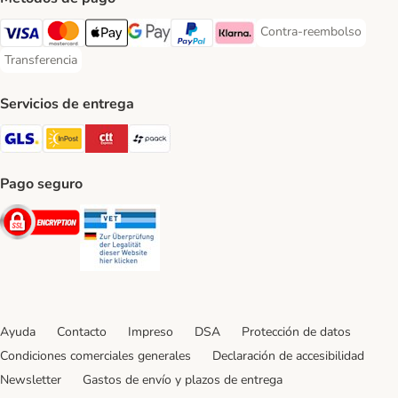
Contra-reembolso
Contra-reembolso Paym
Visa Payment Method
Mastercard Payment Method
Apple Pay Payment Method
Google Pay Payment Method
PayPal Payment Method
Klarna Payment Method
Transferencia
Transferencia Payment Method
Servicios de entrega
GLS Shipping Method
InPost Shipping Method
CTTExpress Shipping Method
paack Shipping Method
Pago seguro
Security
Security
Ayuda
Contacto
Impreso
DSA
Protección de datos
Condiciones comerciales generales
Declaración de accesibilidad
Newsletter
Gastos de envío y plazos de entrega