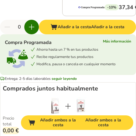
37,34 
-10%
Añadir a la cesta
Añadir a la cesta
Más información
Compra Programada
Ahorra hasta un 7 % en tus productos
Recibe regularmente tus productos
Modifica, pausa o cancela en cualquier momento
Entrega: 2-5 días laborables
seguir leyendo
Comprados juntos habitualmente
Precio
Añadir ambos a la
Añadir ambos a la
total
cesta
cesta
0,00 €