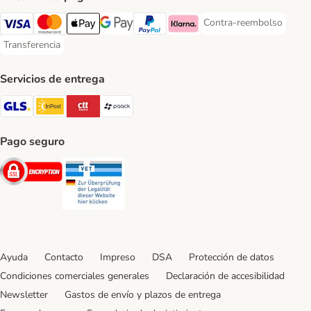
Contra-reembolso
Contra-reembolso Paym
Visa Payment Method
Mastercard Payment Method
Apple Pay Payment Method
Google Pay Payment Method
PayPal Payment Method
Klarna Payment Method
Transferencia
Transferencia Payment Method
Servicios de entrega
GLS Shipping Method
InPost Shipping Method
CTTExpress Shipping Method
paack Shipping Method
Pago seguro
Security
Security
Ayuda
Contacto
Impreso
DSA
Protección de datos
Condiciones comerciales generales
Declaración de accesibilidad
Newsletter
Gastos de envío y plazos de entrega