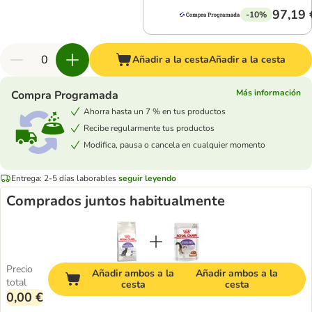
97,19 
-10%
Añadir a la cesta
Añadir a la cesta
Más información
Compra Programada
Ahorra hasta un 7 % en tus productos
Recibe regularmente tus productos
Modifica, pausa o cancela en cualquier momento
Entrega: 2-5 días laborables
seguir leyendo
Comprados juntos habitualmente
Precio
Añadir ambos a la
Añadir ambos a la
total
cesta
cesta
0,00 €