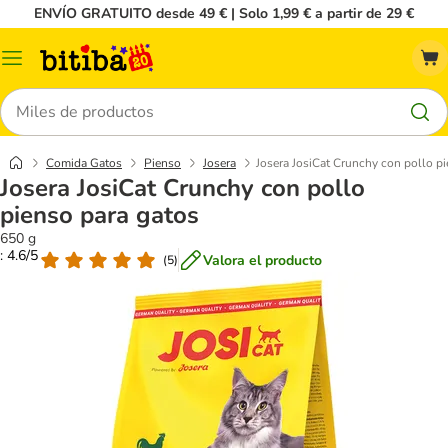
ENVÍO GRATUITO desde 49 € | Solo 1,99 € a partir de 29 €
Menú
Buscar
Comida Gatos
Pienso
Josera
Josera JosiCat Crunchy con pollo p
Josera JosiCat Crunchy con pollo
pienso para gatos
650 g
: 4.6/5
Valora el producto
(
5
)