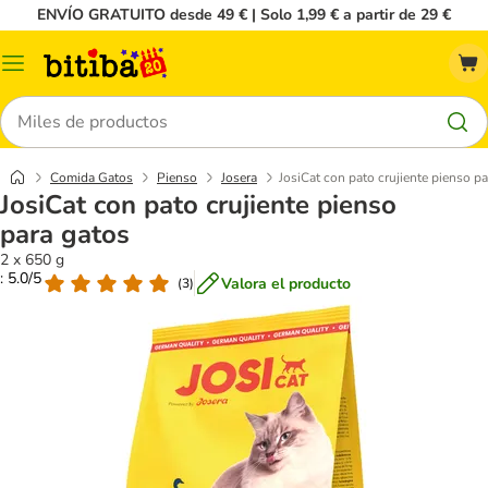
ENVÍO GRATUITO desde 49 € | Solo 1,99 € a partir de 29 €
Menú
Buscar
Comida Gatos
Pienso
Josera
JosiCat con pato crujiente pienso p
JosiCat con pato crujiente pienso
para gatos
2 x 650 g
: 5.0/5
Valora el producto
(
3
)