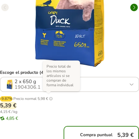
Precio total de
los mismos
Escoge el producto (4 opciones)
artículos si se
compran de
2 x 650 g
forma individual
1904306.1
-9.87%
Precio normal
5,98 €
5,39 €
4,15 € / kg
4,85 €
5,39 €
Compra puntual