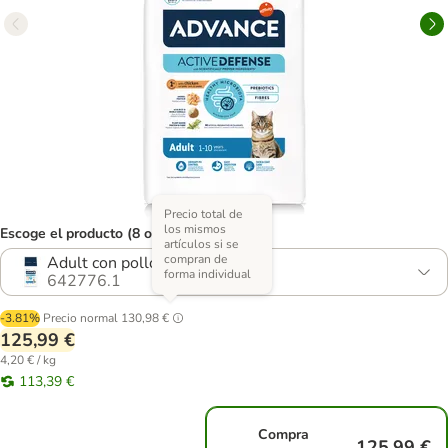
Precio total de
los mismos
Escoge el producto (8 opciones)
artículos si se
compran de
Adult con pollo - 2 x 15 kg
forma individual
642776.1
-3.81%
Precio normal
130,98 €
125,99 €
4,20 € / kg
113,39 €
Compra
125,99 €