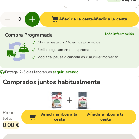
Añadir a la cesta
Añadir a la cesta
Más información
Compra Programada
Ahorra hasta un 7 % en tus productos
Recibe regularmente tus productos
Modifica, pausa o cancela en cualquier momento
Entrega: 2-5 días laborables
seguir leyendo
Comprados juntos habitualmente
Precio
Añadir ambos a la
Añadir ambos a la
total
cesta
cesta
0,00 €