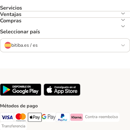
Servicios
Ventajas
Compras
Seleccionar país
bitiba.es / es
Métodos de pago
Contra-reembolso
Contra-reembolso Paym
Visa Payment Method
Mastercard Payment Method
Apple Pay Payment Method
Google Pay Payment Method
PayPal Payment Method
Klarna Payment Method
Transferencia
Transferencia Payment Method