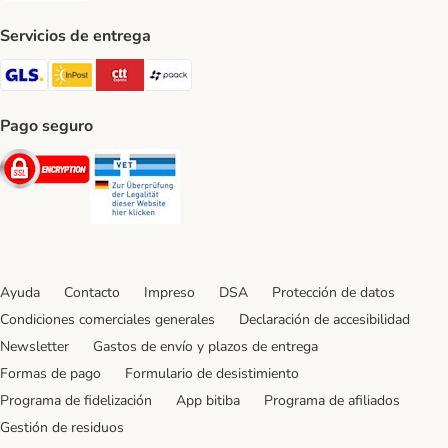
Servicios de entrega
GLS Shipping Method
InPost Shipping Method
CTTExpress Shipping Method
paack Shipping Method
Pago seguro
Security
Security
Ayuda
Contacto
Impreso
DSA
Protección de datos
Condiciones comerciales generales
Declaración de accesibilidad
Newsletter
Gastos de envío y plazos de entrega
Formas de pago
Formulario de desistimiento
Programa de fidelización
App bitiba
Programa de afiliados
Gestión de residuos