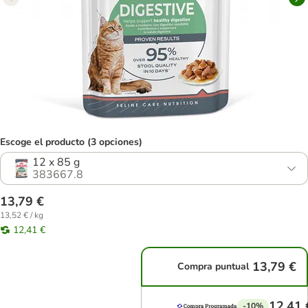
Escoge el producto (3 opciones)
12 x 85 g
383667.8
13,79 €
13,52 € / kg
12,41 €
13,79 €
Compra puntual
12,41 
-10%