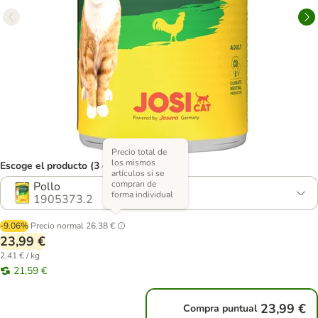
Precio total de
los mismos
Escoge el producto (3 opciones)
artículos si se
compran de
Pollo
forma individual
1905373.2
-9.06%
Precio normal
26,38 €
23,99 €
2,41 € / kg
21,59 €
23,99 €
Compra puntual