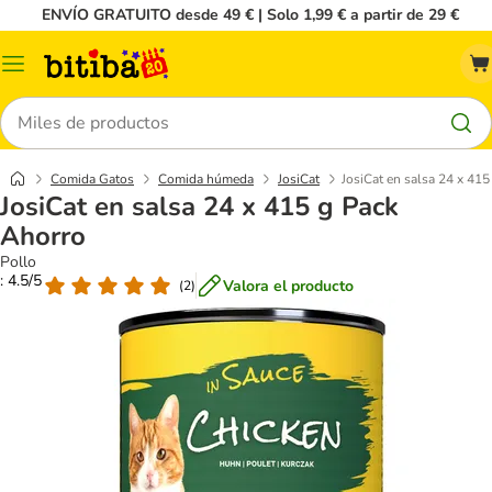
ENVÍO GRATUITO desde 49 € | Solo 1,99 € a partir de 29 €
Menú
Buscar
Comida Gatos
Comida húmeda
JosiCat
JosiCat en salsa 24 x 41
JosiCat en salsa 24 x 415 g Pack
Ahorro
Pollo
: 4.5/5
Valora el producto
(
2
)