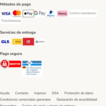
Métodos de pago
Contra-reembolso
Contra-reembolso Paym
Visa Payment Method
Mastercard Payment Method
Apple Pay Payment Method
Google Pay Payment Method
PayPal Payment Method
Klarna Payment Method
Transferencia
Transferencia Payment Method
Servicios de entrega
GLS Shipping Method
InPost Shipping Method
CTTExpress Shipping Method
paack Shipping Method
Pago seguro
Security
Security
Ayuda
Contacto
Impreso
DSA
Protección de datos
Condiciones comerciales generales
Declaración de accesibilidad
Newsletter
Gastos de envío y plazos de entrega