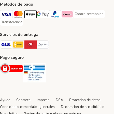
Métodos de pago
Contra-reembolso
Contra-reembolso Paym
Visa Payment Method
Mastercard Payment Method
Apple Pay Payment Method
Google Pay Payment Method
PayPal Payment Method
Klarna Payment Method
Transferencia
Transferencia Payment Method
Servicios de entrega
GLS Shipping Method
InPost Shipping Method
CTTExpress Shipping Method
paack Shipping Method
Pago seguro
Security
Security
Ayuda
Contacto
Impreso
DSA
Protección de datos
Condiciones comerciales generales
Declaración de accesibilidad
Newsletter
Gastos de envío y plazos de entrega