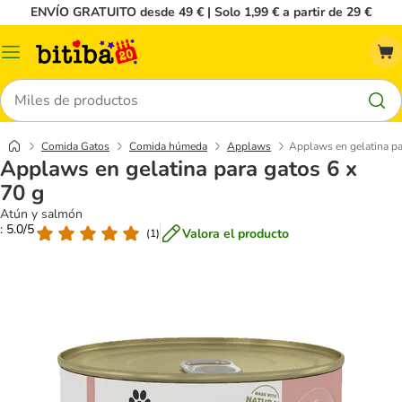
ENVÍO GRATUITO desde 49 € | Solo 1,99 € a partir de 29 €
Menú
Buscar
Comida Gatos
Comida húmeda
Applaws
Applaws en gelatina pa
Applaws en gelatina para gatos 6 x
70 g
Atún y salmón
: 5.0/5
Valora el producto
(
1
)