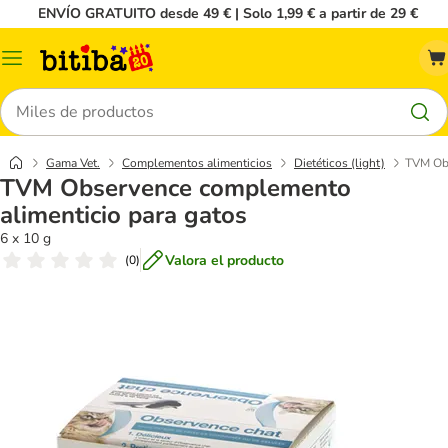
ENVÍO GRATUITO desde 49 € | Solo 1,99 € a partir de 29 €
Menú
Buscar
Gama Vet.
Complementos alimenticios
Dietéticos (light)
TVM Obs
TVM Observence complemento
alimenticio para gatos
6 x 10 g
Valora el producto
(
0
)