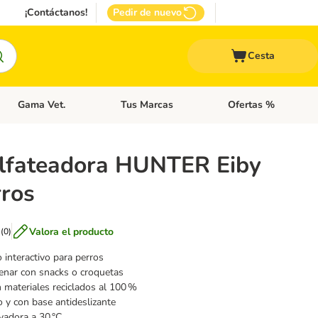
¡Contáctanos!
Pedir de nuevo
Cesta
Gama Vet.
Tus Marcas
Ofertas %
 Accesorios Gatos
Menú de categoria abierto: Otros Animales
Menú de categoria abierto: Gama Vet.
Menú de categoria abie
olfateadora HUNTER Eiby
rros
Valora el producto
(
0
)
o interactivo para perros
lenar con snacks o croquetas
 materiales reciclados al 100 %
o y con base antideslizante
vadora a 30 °C