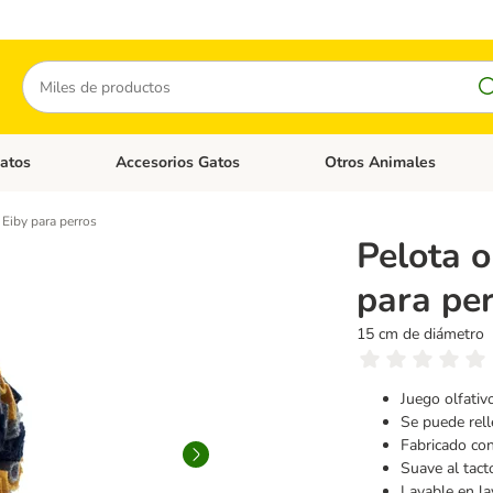
Buscar
atos
Accesorios Gatos
Otros Animales
goria abierto: Accesorios Perros
Menú de categoria abierto: Comida Gatos
Menú de categoria abierto:
Eiby para perros
Pelota 
para pe
15 cm de diámetro
Juego olfativ
Se puede rel
Fabricado con
Suave al tact
Lavable en la