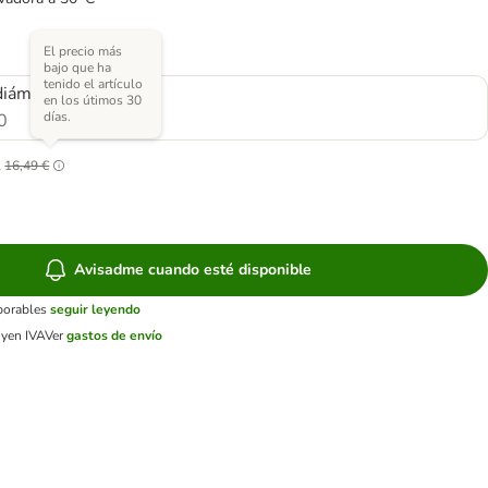
El precio más
bajo que ha
tenido el artículo
diámetro
en los útimos 30
días.
0
l
16,49 €
Avisadme cuando esté disponible
aborables
seguir leyendo
uyen IVA
Ver
gastos de envío