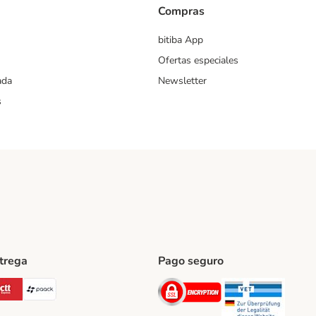
Compras
bitiba App
Ofertas especiales
ada
Newsletter
s
ntrega
Pago seguro
ping Method
Post Shipping Method
CTTExpress Shipping Method
paack Shipping Method
Security
Securit