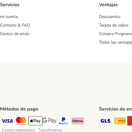
Servicios
Ventajas
mi cuenta
Descuentos
Contacto & FAQ
Tarjeta de sellos
Gastos de envío
Compra Program
Todas las ventaja
Métodos de pago
Servicios de e
GLS Ship
In
Visa Payment Method
Mastercard Payment Method
Apple Pay Payment Method
Google Pay Payment Method
PayPal Payment Method
Klarna Payment Method
Contra-reembolso
Transferencia