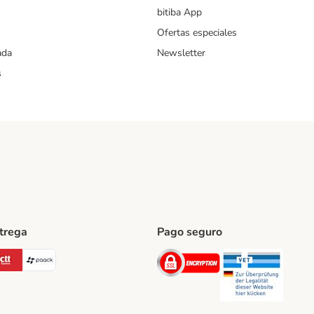
bitiba App
Ofertas especiales
ada
Newsletter
s
ntrega
Pago seguro
ping Method
Post Shipping Method
CTTExpress Shipping Method
paack Shipping Method
Security
Securit