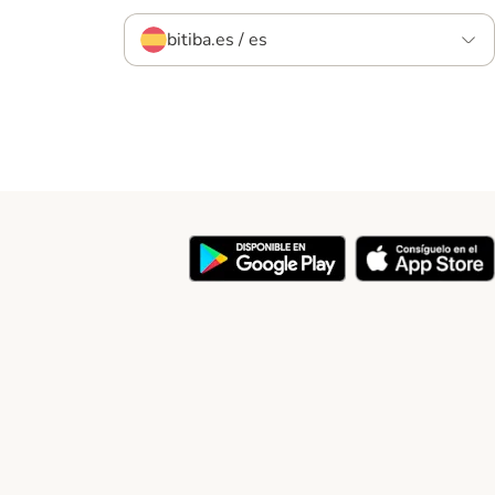
bitiba.es / es
y