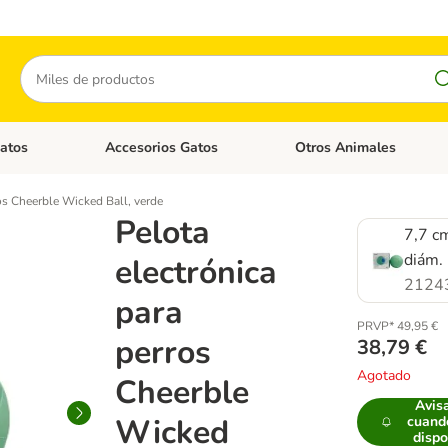
Buscar
atos
Accesorios Gatos
Otros Animales
goria abierto: Accesorios Perros
Menú de categoria abierto: Comida Gatos
Menú de categoria abierto:
ros Cheerble Wicked Ball, verde
Pelota
7,7 c
diám.
electrónica
2124
para
PRVP* 49,95 €
perros
38,79 €
Agotado
Cheerble
Avis
Wicked
cuand
dispo