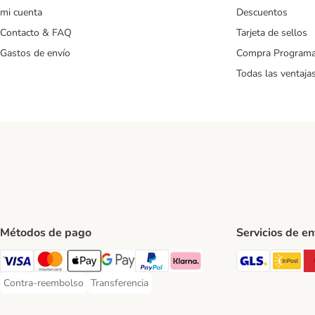
mi cuenta
Descuentos
Contacto & FAQ
Tarjeta de sellos
Gastos de envío
Compra Program
Todas las ventaja
Métodos de pago
Servicios de e
GLS Ship
In
Visa Payment Method
Mastercard Payment Method
Apple Pay Payment Method
Google Pay Payment Method
PayPal Payment Method
Klarna Payment Method
Contra-reembolso
Transferencia
Contra-reembolso Payment Method
Transferencia Payment Method