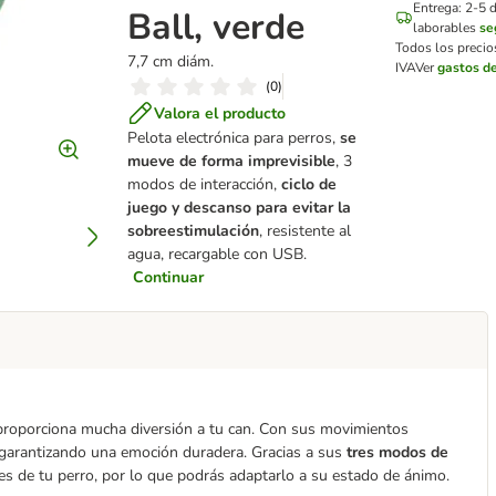
Entrega: 2-5 d
Ball, verde
laborables
se
Todos los precio
7,7 cm diám.
IVA
Ver
gastos de
(
0
)
Valora el producto
Pelota electrónica para perros,
se
mueve de forma imprevisible
, 3
modos de interacción,
ciclo de
juego y descanso para evitar la
sobreestimulación
, resistente al
agua, recargable con USB.
Continuar
roporciona mucha diversión a tu can. Con sus movimientos
, garantizando una emoción duradera. Gracias a sus
tres modos de
es de tu perro, por lo que podrás adaptarlo a su estado de ánimo.