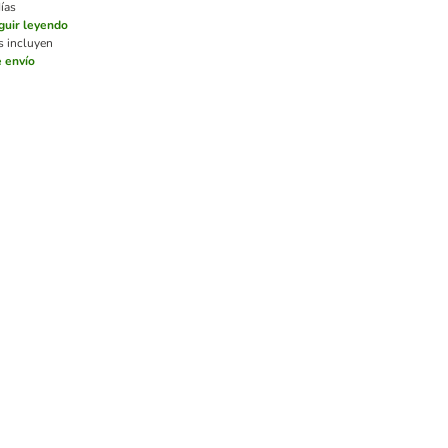
ías
guir leyendo
s incluyen
 envío