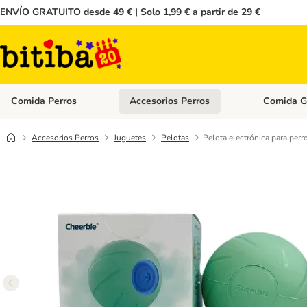
ENVÍO GRATUITO desde 49 € | Solo 1,99 € a partir de 29 €
Comida Perros
Accesorios Perros
Comida G
Menú de categoria abierto: Comida Perros
Menú de cate
Accesorios Perros
Juguetes
Pelotas
Pelota electrónica para per