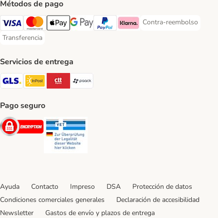
Métodos de pago
Contra-reembolso
Contra-reembolso Paym
Visa Payment Method
Mastercard Payment Method
Apple Pay Payment Method
Google Pay Payment Method
PayPal Payment Method
Klarna Payment Method
Transferencia
Transferencia Payment Method
Servicios de entrega
GLS Shipping Method
InPost Shipping Method
CTTExpress Shipping Method
paack Shipping Method
Pago seguro
Security
Security
Ayuda
Contacto
Impreso
DSA
Protección de datos
Condiciones comerciales generales
Declaración de accesibilidad
Newsletter
Gastos de envío y plazos de entrega