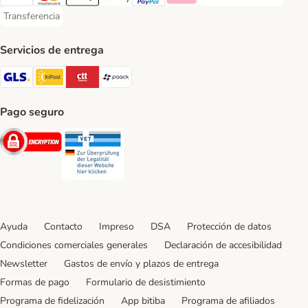
Visa Payment Method
Mastercard Payment Method
Apple Pay Payment Method
Google Pay Payment Method
PayPal Payment Method
Klarna Payment Method
Transferencia
Transferencia Payment Method
Servicios de entrega
GLS Shipping Method
InPost Shipping Method
CTTExpress Shipping Method
paack Shipping Method
Pago seguro
Security
Security
Ayuda
Contacto
Impreso
DSA
Protección de datos
Condiciones comerciales generales
Declaración de accesibilidad
Newsletter
Gastos de envío y plazos de entrega
Formas de pago
Formulario de desistimiento
Programa de fidelización
App bitiba
Programa de afiliados