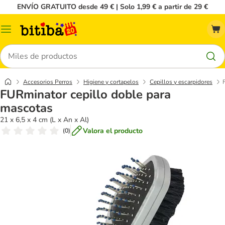
ENVÍO GRATUITO desde 49 € | Solo 1,99 € a partir de 29 €
Menú
Buscar
Accesorios Perros
Higiene y cortapelos
Cepillos y escarpidores
FURminator cepillo doble para
mascotas
21 x 6,5 x 4 cm (L x An x Al)
Valora el producto
(
0
)