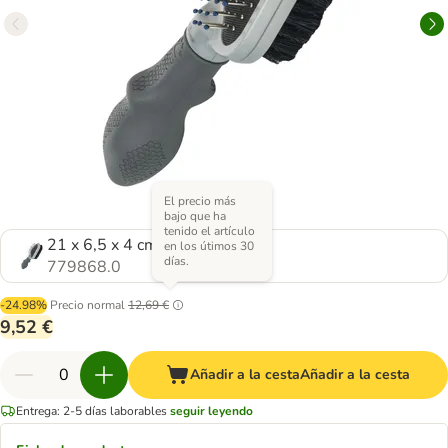
El precio más
bajo que ha
tenido el artículo
21 x 6,5 x 4 cm (L x An x Al)
en los útimos 30
días.
779868.0
-24.98%
Precio normal
12,69 €
9,52 €
Añadir a la cesta
Añadir a la cesta
Entrega: 2-5 días laborables
seguir leyendo