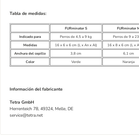
Tabla de medidas:
FURminator S
FURminator 
Indicado para
Perros de 4,5 a 9 kg
Perros de 9 a 2
Medidas
16 x 6 x 6 cm (L x An x Al)
16 x 8 x 6 cm (L x A
Anchura del cepillo
3,8 cm
6,1 cm
Color
Verde
Naranja
Información del fabricante
Tetra GmbH
Herrenteich 78, 49324, Melle, DE
service@tetra.net