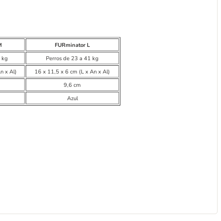
M
FURminator L
3 kg
Perros de 23 a 41 kg
n x Al)
16 x 11,5 x 6 cm (L x An x Al)
9,6 cm
Azul