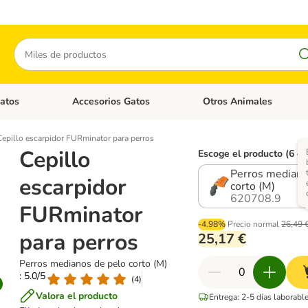
Buscar
atos
Accesorios Gatos
Otros Animales
goria abierto: Accesorios Perros
Menú de categoria abierto: Comida Gatos
Menú de categoria abierto:
Cepillo escarpidor FURminator para perros
Cepillo
Escoge el producto (6 o
Perros mediano
escarpidor
corto (M)
620708.9
FURminator
-4.98%
Precio normal
26,49 
para perros
25,17 €
Perros medianos de pelo corto (M)
: 5.0/5
(
4
)
Valora el producto
Entrega: 2-5 días laborabl