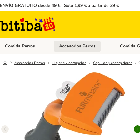
ENVÍO GRATUITO desde 49 € | Solo 1,99 € a partir de 29 €
Comida Perros
Accesorios Perros
Comida G
Menú de categoria abierto: Comida Perros
Menú de cate
Accesorios Perros
Higiene y cortapelos
Cepillos y escarpidores