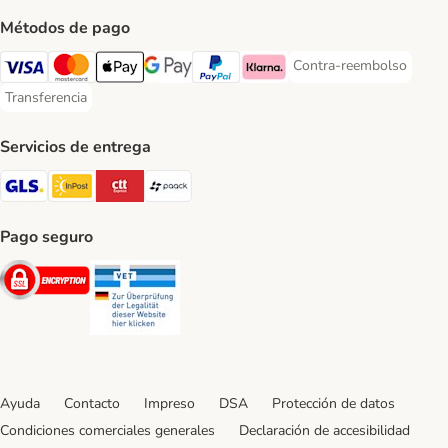
Métodos de pago
Contra-reembolso
Contra-reembolso Paym
Visa Payment Method
Mastercard Payment Method
Apple Pay Payment Method
Google Pay Payment Method
PayPal Payment Method
Klarna Payment Method
Transferencia
Transferencia Payment Method
Servicios de entrega
GLS Shipping Method
InPost Shipping Method
CTTExpress Shipping Method
paack Shipping Method
Pago seguro
Security
Security
Ayuda
Contacto
Impreso
DSA
Protección de datos
Condiciones comerciales generales
Declaración de accesibilidad