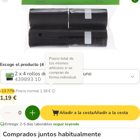
Precio total de
los mismos
Escoge el producto (4 opciones)
artículos si se
compran de
2 x 4 rollos de 20 bolsas cada uno
forma individual
439893.10
-13.77%
Precio normal
1,38 €
1,19 €
Añadir a la cesta
Añadir a la cesta
Entrega: 2-5 días laborables
seguir leyendo
Comprados juntos habitualmente