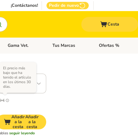
¡Contáctanos!
Pedir de nuevo
Cesta
Gama Vet.
Tus Marcas
Ofertas %
 Accesorios Gatos
Menú de categoria abierto: Otros Animales
Menú de categoria abierto: Gama Vet.
Menú de categoria abie
El precio más
2 opciones)
bajo que ha
15 bolsas cada
tenido el artículo
en los útimos 30
días.
9 €
Añadir
Añadir
a la
a la
cesta
cesta
rables
seguir leyendo