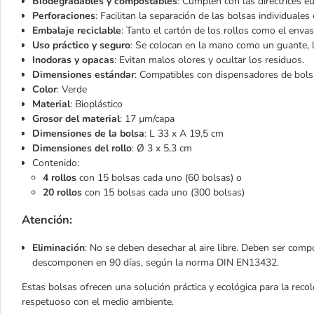
Biodegradables y compostables
: Cumplen con las directrices 
Perforaciones
: Facilitan la separación de las bolsas individuales 
Embalaje reciclable
: Tanto el cartón de los rollos como el envas
Uso práctico y seguro
: Se colocan en la mano como un guante, lo 
Inodoras y opacas
: Evitan malos olores y ocultar los residuos.
Dimensiones estándar
: Compatibles con dispensadores de bols
Color
: Verde
Material
: Bioplástico
Grosor del material
: 17 µm/capa
Dimensiones de la bolsa
: L 33 x A 19,5 cm
Dimensiones del rollo
: Ø 3 x 5,3 cm
Contenido:
4 rollos
con 15 bolsas cada uno (60 bolsas) o
20 rollos
con 15 bolsas cada uno (300 bolsas)
Atención:
Eliminación
: No se deben desechar al aire libre. Deben ser com
descomponen en 90 días, según la norma DIN EN13432.
Estas bolsas ofrecen una solución práctica y ecológica para la rec
respetuoso con el medio ambiente.