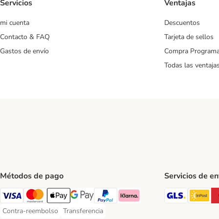
Servicios
Ventajas
mi cuenta
Descuentos
Contacto & FAQ
Tarjeta de sellos
Gastos de envío
Compra Program
Todas las ventaja
Métodos de pago
Servicios de e
GLS Ship
In
Visa Payment Method
Mastercard Payment Method
Apple Pay Payment Method
Google Pay Payment Method
PayPal Payment Method
Klarna Payment Method
Contra-reembolso
Transferencia
Contra-reembolso Payment Method
Transferencia Payment Method