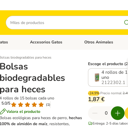
Buscar
atos
Accesorios Gatos
Otros Animales
goria abierto: Accesorios Perros
Menú de categoria abierto: Comida Gatos
Menú de categoria abierto:
Bolsas biodegradables para heces
Bolsas
Escoge el producto (
4 rollos de 
biodegradables
uno
2122302.1
para heces
-24.9%
Precio normal
2,4
4 rollos de 15 bolsas cada uno
1,87 €
: 5.0/5
(
1
)
Valora el producto
Bolsas ecológicas para heces de perro,
hechas
100% de almidón de maíz
, resistentes,
Entrega: 2-5 días labo