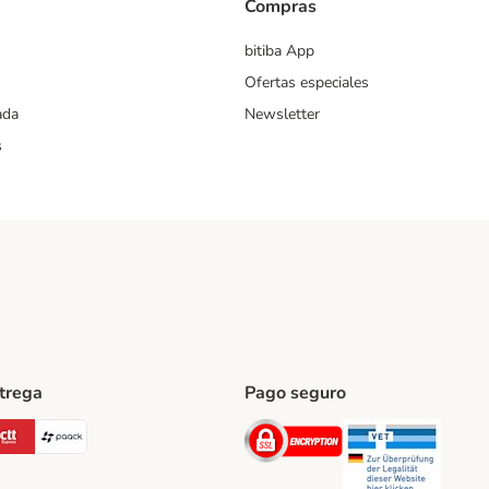
Compras
bitiba App
Ofertas especiales
ada
Newsletter
s
ntrega
Pago seguro
ping Method
Post Shipping Method
CTTExpress Shipping Method
paack Shipping Method
Security
Securit