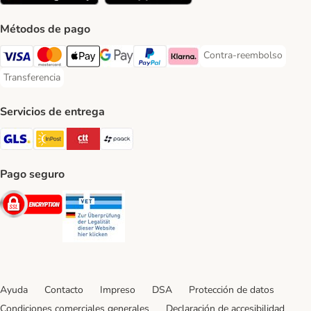
Métodos de pago
Contra-reembolso
Contra-reembolso Paym
Visa Payment Method
Mastercard Payment Method
Apple Pay Payment Method
Google Pay Payment Method
PayPal Payment Method
Klarna Payment Method
Transferencia
Transferencia Payment Method
Servicios de entrega
GLS Shipping Method
InPost Shipping Method
CTTExpress Shipping Method
paack Shipping Method
Pago seguro
Security
Security
Ayuda
Contacto
Impreso
DSA
Protección de datos
Condiciones comerciales generales
Declaración de accesibilidad