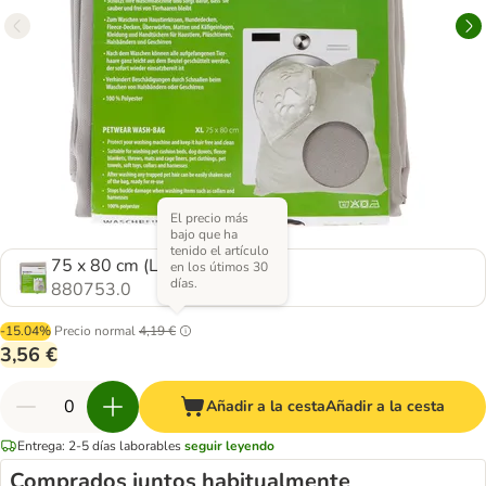
El precio más
bajo que ha
tenido el artículo
75 x 80 cm (L x An)
en los útimos 30
días.
880753.0
-15.04%
Precio normal
4,19 €
3,56 €
Añadir a la cesta
Añadir a la cesta
Entrega: 2-5 días laborables
seguir leyendo
Comprados juntos habitualmente