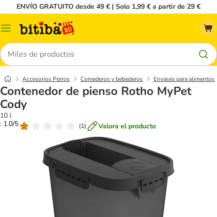
ENVÍO GRATUITO desde 49 € | Solo 1,99 € a partir de 29 €
Menú
Buscar
Accesorios Perros
Comederos y bebederos
Envases para alimentos
Contenedor de pienso Rotho MyPet
Cody
10 l
: 1.0/5
Valora el producto
(
1
)