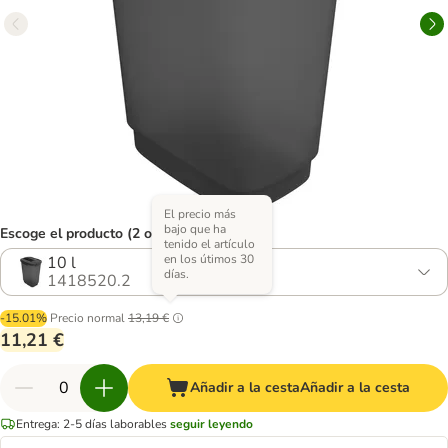
El precio más
bajo que ha
Escoge el producto (2 opciones)
tenido el artículo
en los útimos 30
10 l
días.
1418520.2
-15.01%
Precio normal
13,19 €
11,21 €
Añadir a la cesta
Añadir a la cesta
Entrega: 2-5 días laborables
seguir leyendo