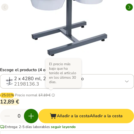
El precio más
bajo que ha
Escoge el producto (4 opciones)
tenido el artículo
en los útimos 30
2 x 4280 ml, 29 cm de diámetro
días.
2198136.3
-25.01%
Precio normal
17,19 €
12,89 €
Añadir a la cesta
Añadir a la cesta
Entrega: 2-5 días laborables
seguir leyendo