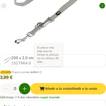
El precio más
bajo que ha
tenido el artículo
200 x 2,0 cm (L x An)
en los útimos 30
días.
1527964.0
-20.04%
Precio normal
4,99 €
3,99 €
Añadir a la cesta
Añadir a la cesta
Entrega: 2-5 días laborables
seguir leyendo