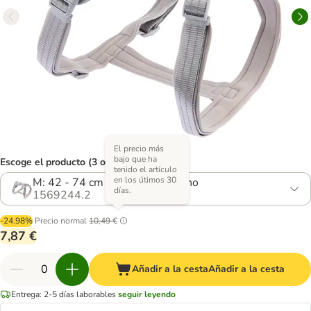
El precio más
bajo que ha
Escoge el producto (3 opciones)
tenido el artículo
en los útimos 30
M: 42 - 74 cm contorno de pecho
días.
1569244.2
-24.98%
Precio normal
10,49 €
7,87 €
Añadir a la cesta
Añadir a la cesta
Entrega: 2-5 días laborables
seguir leyendo