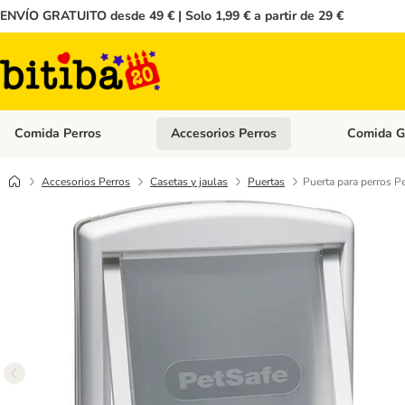
ENVÍO GRATUITO desde 49 € | Solo 1,99 € a partir de 29 €
Comida Perros
Accesorios Perros
Comida G
Menú de categoria abierto: Comida Perros
Menú de cate
Accesorios Perros
Casetas y jaulas
Puertas
Puerta para perros P