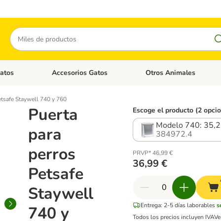
Buscar
atos
Accesorios Gatos
Otros Animales
goria abierto: Accesorios Perros
Menú de categoria abierto: Comida Gatos
Menú de categoria abierto:
etsafe Staywell 740 y 760
Puerta
Escoge el producto (2 opci
Modelo 740: 35,2
para
384972.4
perros
PRVP* 46,99 €
36,99 €
Petsafe
Staywell
Entrega: 2-5 días laborables
s
740 y
Todos los precios incluyen IVA
Ve