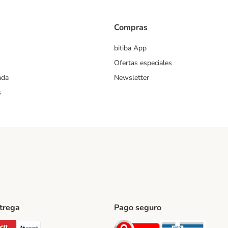
Compras
bitiba App
Ofertas especiales
ada
Newsletter
s
ntrega
Pago seguro
ping Method
Post Shipping Method
CTTExpress Shipping Method
paack Shipping Method
Security
Securit