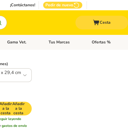
¡Contáctanos!
Pedir de nuevo
Cesta
Gama Vet.
Tus Marcas
Ofertas %
 Accesorios Gatos
Menú de categoria abierto: Otros Animales
Menú de categoria abierto: Gama Vet.
Menú de categoria abie
ones)
 x 29,4 cm
Añadir
Añadir
a la
a la
cesta
cesta
eguir leyendo
r
gastos de envío