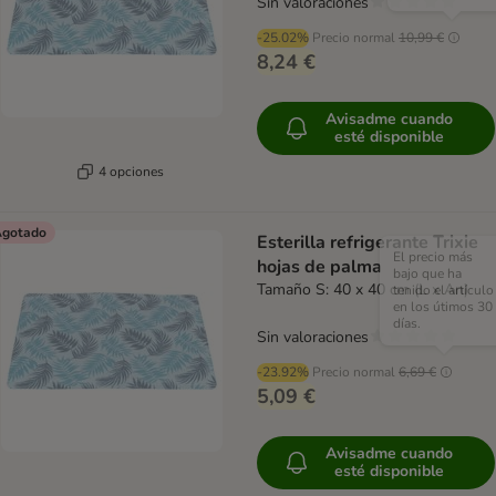
Sin valoraciones
-25.02%
Precio normal
10,99 €
8,24 €
Avisadme cuando
esté disponible
4 opciones
gotado
Esterilla refrigerante Trixie
El precio más
hojas de palma
bajo que ha
Tamaño S: 40 x 40 cm (L x An)
tenido el artículo
en los útimos 30
días.
Sin valoraciones
-23.92%
Precio normal
6,69 €
5,09 €
Avisadme cuando
esté disponible