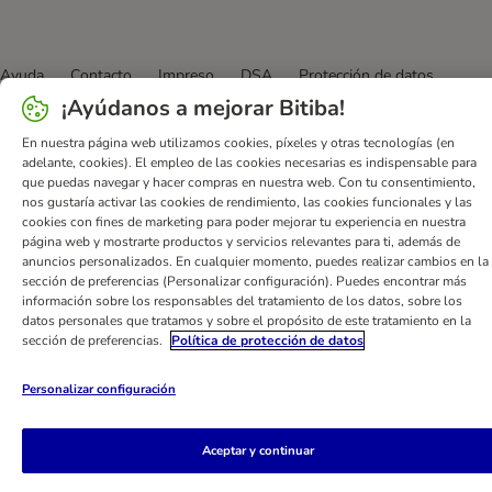
Ayuda
Contacto
Impreso
DSA
Protección de datos
¡Ayúdanos a mejorar Bitiba!
Condiciones comerciales generales
Declaración de accesibilidad
Newsletter
Gastos de envío y plazos de entrega
En nuestra página web utilizamos cookies, píxeles y otras tecnologías (en
adelante, cookies). El empleo de las cookies necesarias es indispensable para
Formas de pago
Formulario de desistimiento
que puedas navegar y hacer compras en nuestra web. Con tu consentimiento,
Programa de fidelización
App bitiba
Programa de afiliados
nos gustaría activar las cookies de rendimiento, las cookies funcionales y las
cookies con fines de marketing para poder mejorar tu experiencia en nuestra
Gestión de residuos
página web y mostrarte productos y servicios relevantes para ti, además de
anuncios personalizados. En cualquier momento, puedes realizar cambios en la
bitiba GmbH
2026
sección de preferencias (Personalizar configuración). Puedes encontrar más
información sobre los responsables del tratamiento de los datos, sobre los
datos personales que tratamos y sobre el propósito de este tratamiento en la
sección de preferencias.
Política de protección de datos
Personalizar configuración
Aceptar y continuar