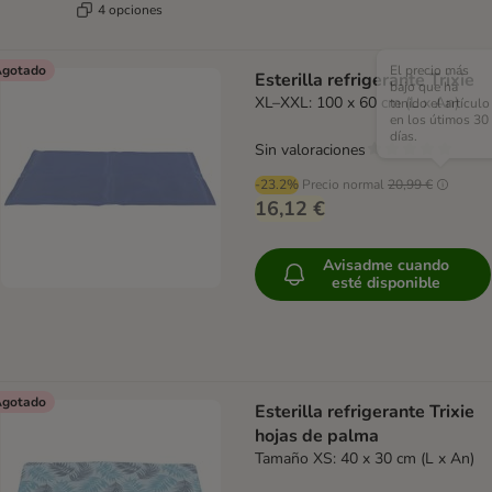
4 opciones
gotado
El precio más
Esterilla refrigerante Trixie
bajo que ha
XL–XXL: 100 x 60 cm (L x An)
tenido el artículo
en los útimos 30
días.
Sin valoraciones
-23.2%
Precio normal
20,99 €
16,12 €
Avisadme cuando
esté disponible
gotado
Esterilla refrigerante Trixie
hojas de palma
Tamaño XS: 40 x 30 cm (L x An)