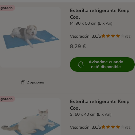
gotado
Esterilla refrigerante Keep
Cool
M: 90 x 50 cm (L x An)
Valoración: 3.6/5
(
52
)
8,29 €
Avisadme cuando
esté disponible
2 opciones
gotado
Esterilla refrigerante Keep
Cool
S: 50 x 40 cm (L x An)
Valoración: 3.6/5
(
52
)