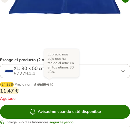
El precio más
bajo que ha
Escoge el producto (2 opciones)
tenido el artículo
en los útimos 30
XL: 90 x 50 cm
días.
572794.4
-24.98%
Precio normal
15,29 €
11,47 €
Agotado
Avisadme cuando esté disponible
Entrega: 2-5 días laborables
seguir leyendo