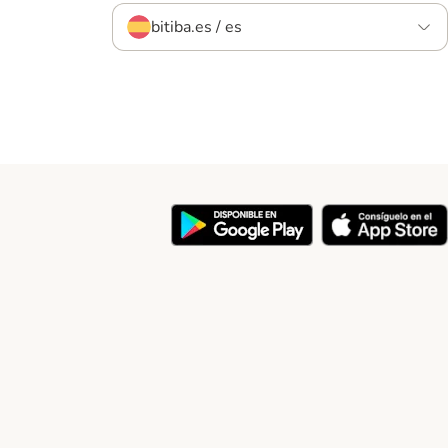
bitiba.es / es
y