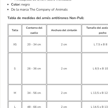
Color:
negro
De la marca The Company of Animals
Tabla de medidas del arnés antitirones Non-Pull:
Contorno del
Tamaño del acol
Talla
Anchura del cinturón
cuello
pecho
XS
20 - 34 cm
2 cm
L 7,5 x B 8
S
26 - 36 cm
2 cm
L 8,5 x B 1
M
34 - 56 cm
2 cm
L 13,5 x B 12
L
48 - 66 cm
2 cm
L 14,5 x B 13