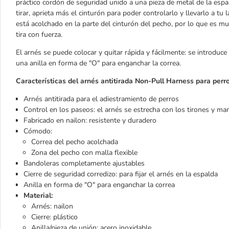
práctico cordón de seguridad unido a una pieza de metal de la espal
tirar, aprieta más el cinturón para poder controlarlo y llevarlo a tu 
está acolchado en la parte del cinturón del pecho, por lo que es muy
tira con fuerza.
El arnés se puede colocar y quitar rápida y fácilmente: se introduce
una anilla en forma de "O" para enganchar la correa.
Características del arnés antitirada Non-Pull Harness para perro
Arnés antitirada para el adiestramiento de perros
Control en los paseos: el arnés se estrecha con los tirones y man
Fabricado en nailon: resistente y duradero
Cómodo:
Correa del pecho acolchada
Zona del pecho con malla flexible
Bandoleras completamente ajustables
Cierre de seguridad corredizo: para fijar el arnés en la espalda
Anilla en forma de "O" para enganchar la correa
Material:
Arnés: nailon
Cierre: plástico
Anilla/pieza de unión: acero inoxidable