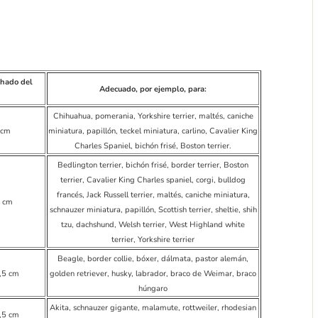
chado del
Adecuado, por ejemplo, para:
Chihuahua, pomerania, Yorkshire terrier, maltés, caniche
 cm
miniatura, papillón, teckel miniatura, carlino, Cavalier King
Charles Spaniel, bichón frisé, Boston terrier.
Bedlington terrier, bichón frisé, border terrier, Boston
terrier, Cavalier King Charles spaniel, corgi, bulldog
francés, Jack Russell terrier, maltés, caniche miniatura,
0 cm
schnauzer miniatura, papillón, Scottish terrier, sheltie, shih
tzu, dachshund, Welsh terrier, West Highland white
terrier, Yorkshire terrier
Beagle, border collie, bóxer, dálmata, pastor alemán,
,5 cm
golden retriever, husky, labrador, braco de Weimar, braco
húngaro
Akita, schnauzer gigante, malamute, rottweiler, rhodesian
,5 cm