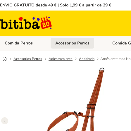
ENVÍO GRATUITO desde 49 € | Solo 1,99 € a partir de 29 €
Comida Perros
Accesorios Perros
Comida G
Menú de categoria abierto: Comida Perros
Menú de cate
Accesorios Perros
Adiestramiento
Antitirada
Arnés antitirada N