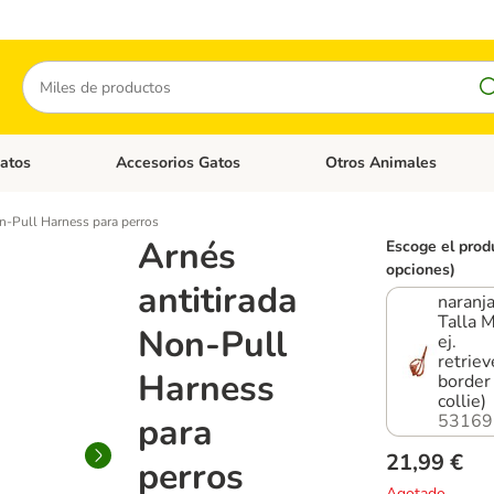
Buscar
atos
Accesorios Gatos
Otros Animales
goria abierto: Accesorios Perros
Menú de categoria abierto: Comida Gatos
Menú de categoria abierto:
on-Pull Harness para perros
Arnés
Escoge el prod
opciones)
antitirada
naranja
Talla M
Non-Pull
ej.
retriev
Harness
border
collie)
para
53169
21,99 €
perros
Agotado