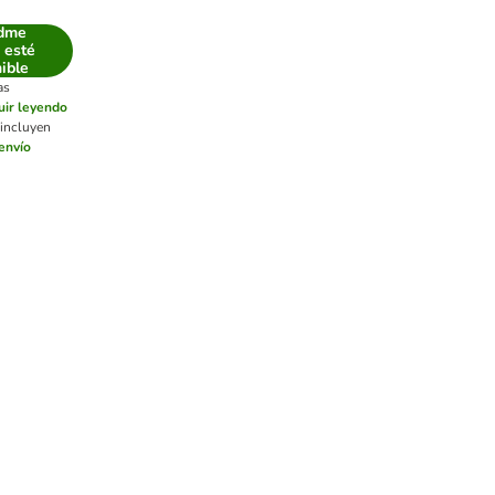
dme
 esté
ible
as
uir leyendo
 incluyen
envío