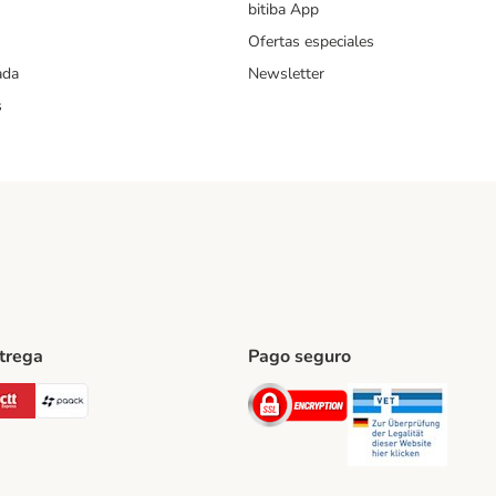
bitiba App
Ofertas especiales
ada
Newsletter
s
ntrega
Pago seguro
ping Method
Post Shipping Method
CTTExpress Shipping Method
paack Shipping Method
Security
Securit