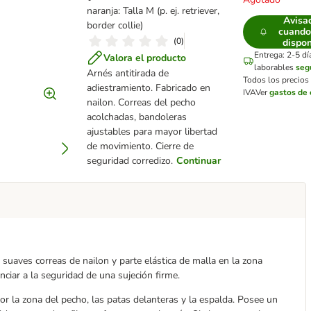
naranja: Talla M (p. ej. retriever,
Avisa
border collie)
cuando
(
0
)
dispon
Entrega: 2-5 dí
Valora el producto
laborables
seg
Arnés antitirada de
Todos los precios
adiestramiento. Fabricado en
IVA
Ver
gastos de 
nailon. Correas del pecho
acolchadas, bandoleras
ajustables para mayor libertad
de movimiento. Cierre de
seguridad corredizo.
Continuar
suaves correas de nailon y parte elástica de malla en la zona
ciar a la seguridad de una sujeción firme.
or la zona del pecho, las patas delanteras y la espalda. Posee un