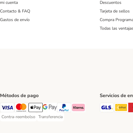
mi cuenta
Descuentos
Contacto & FAQ
Tarjeta de sellos
Gastos de envío
Compra Program
Todas las ventaja
Métodos de pago
Servicios de e
GLS Ship
In
Visa Payment Method
Mastercard Payment Method
Apple Pay Payment Method
Google Pay Payment Method
PayPal Payment Method
Klarna Payment Method
Contra-reembolso
Transferencia
Contra-reembolso Payment Method
Transferencia Payment Method