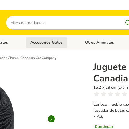
Buscar
atos
Accesorios Gatos
Otros Animales
goria abierto: Accesorios Perros
Menú de categoria abierto: Comida Gatos
Menú de categoria abierto:
cador Champi Canadian Cat Company
Juguete
Canadia
16,2 x 18 cm (Diám 
Curioso mueble rasc
rascador de bolas c
× Al).
Continuar