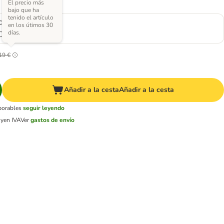
El precio más
bajo que ha
tenido el artículo
cm (Diám x Al)
en los útimos 30
días.
0
19 €
Añadir a la cesta
Añadir a la cesta
aborables
seguir leyendo
uyen IVA
Ver
gastos de envío