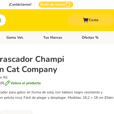
¡Contáctanos!
Pedir de nuevo
Cesta
Gama Vet.
Tus Marcas
Ofertas %
 Accesorios Gatos
Menú de categoria abierto: Otros Animales
Menú de categoria abierto: Gama Vet.
Menú de categoria abie
 rascador Champi
n Cat Company
x Al)
Valora el producto
(
0
)
ador para gatos en forma de seta, con tablero negro resistente y
on pelota rosa. Fácil de plegar y desplegar. Medidas: 16,2 × 18 cm (Diám