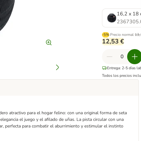
16,2 x 18 
2367305.
-5%
Precio normal
13,
12,53 €
Entrega: 2-5 días l
Todos los precios incl
o atractivo para el hogar felino: con una original forma de seta
legancia el juego y el afilado de uñas. La pista circular con una
ar, perfecta para combatir el aburrimiento y estimular el instinto