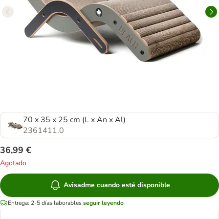
70 x 35 x 25 cm (L x An x Al)
2361411.0
36,99 €
Agotado
Avisadme cuando esté disponible
Entrega: 2-5 días laborables
seguir leyendo