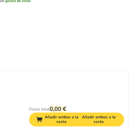
Ver
gastos de envío
0,00 €
Precio total
Añadir ambos a la
Añadir ambos a la
cesta
cesta