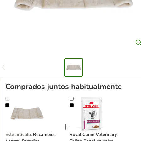
Comprados juntos habitualmente
Recambios Natural Paradise
Royal Canin Veterinary Feline Rena
Este artículo
:
Recambios
Royal Canin Veterinary