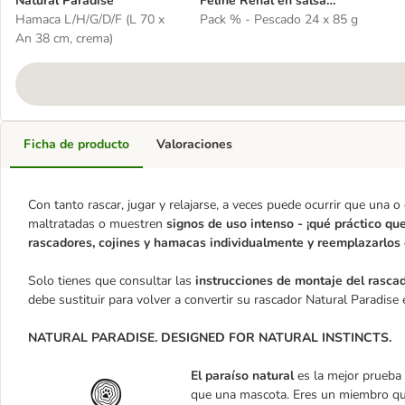
Natural Paradise
Feline Renal en salsa
Hamaca L/H/G/D/F (L 70 x
sobres para gatos
Pack % - Pescado 24 x 85 g
An 38 cm, crema)
Ficha de producto
Valoraciones
Con tanto rascar, jugar y relajarse, a veces puede ocurrir que una 
maltratadas o muestren
signos de uso intenso - ¡qué práctico q
rascadores, cojines y hamacas individualmente y reemplazarlos 
Solo tienes que consultar las
instrucciones de montaje del rasca
debe sustituir para volver a convertir su rascador Natural Paradise 
NATURAL PARADISE. DESIGNED FOR NATURAL INSTINCTS.
El paraíso natural
es la mejor prueba
que una mascota. Eres un miembro que