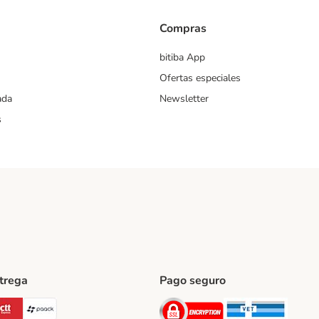
Compras
bitiba App
Ofertas especiales
ada
Newsletter
s
ntrega
Pago seguro
ping Method
Post Shipping Method
CTTExpress Shipping Method
paack Shipping Method
Security
Securit