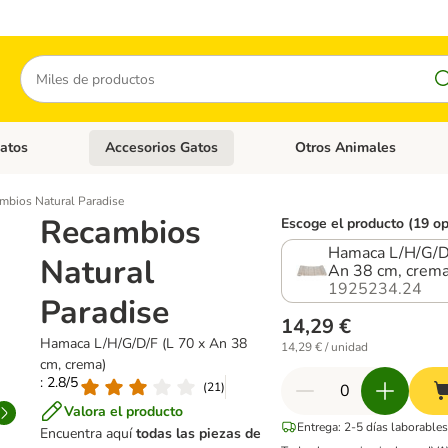
Buscar
atos
Accesorios Gatos
Otros Animales
goria abierto: Accesorios Perros
Menú de categoria abierto: Comida Gatos
Menú de categoria abierto:
mbios Natural Paradise
Recambios
Escoge el producto (19 o
Hamaca L/H/G/D/
Natural
An 38 cm, crema
1925234.24
Paradise
14,29 €
Hamaca L/H/G/D/F (L 70 x An 38
14,29 € / unidad
cm, crema)
: 2.8/5
(
21
)
Valora el producto
Entrega: 2-5 días laborables
Encuentra aquí
todas las piezas de