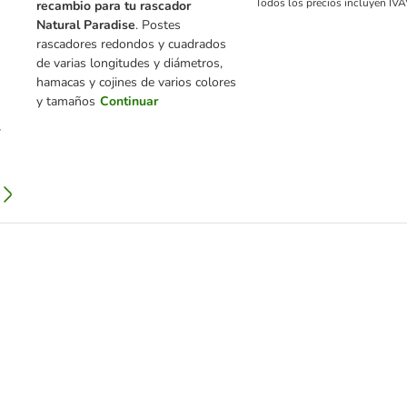
Todos los precios incluyen IVA
recambio para tu rascador
Natural Paradise
. Postes
rascadores redondos y cuadrados
de varias longitudes y diámetros,
hamacas y cojines de varios colores
y tamaños
Continuar
l en salsa sobres para gatos