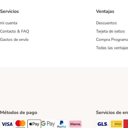
Servicios
Ventajas
mi cuenta
Descuentos
Contacto & FAQ
Tarjeta de sellos
Gastos de envío
Compra Program
Todas las ventaja
Métodos de pago
Servicios de e
GLS Ship
In
Visa Payment Method
Mastercard Payment Method
Apple Pay Payment Method
Google Pay Payment Method
PayPal Payment Method
Klarna Payment Method