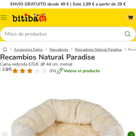
ENVÍO GRATUITO desde 49 € | Solo 1,99 € a partir de 29 €
Menú
Buscar
Accesorios Gatos
Rascadores
Rascadores Natural Paradise
Reca
Recambios Natural Paradise
Cama redonda E/G/K (Ø 44 cm, crema)
: 2.8/5
Valora el producto
(
21
)