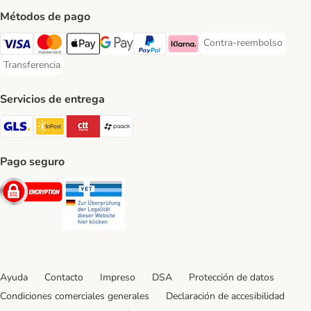
Métodos de pago
Contra-reembolso
Contra-reembolso Paym
Visa Payment Method
Mastercard Payment Method
Apple Pay Payment Method
Google Pay Payment Method
PayPal Payment Method
Klarna Payment Method
Transferencia
Transferencia Payment Method
Servicios de entrega
GLS Shipping Method
InPost Shipping Method
CTTExpress Shipping Method
paack Shipping Method
Pago seguro
Security
Security
Ayuda
Contacto
Impreso
DSA
Protección de datos
Condiciones comerciales generales
Declaración de accesibilidad