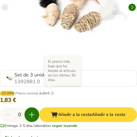
El precio más
bajo que ha
tenido el artículo
Set de 3 unidades
en los útimos 30
días.
1392881.0
-20.09%
Precio normal
2,29 €
1,83 €
Añadir a la cesta
Añadir a la cesta
Entrega: 2-5 días laborables
seguir leyendo