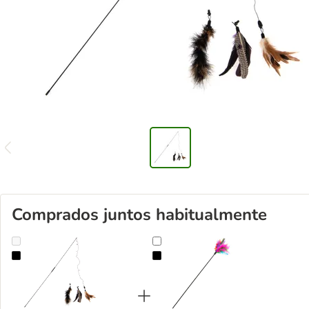
Comprados juntos habitualmente
Caña con plumas 3 en 1 XXL para gatos
Plumero de juguete para gatos