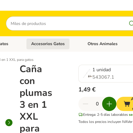
Buscar
atos
Accesorios Gatos
Otros Animales
goria abierto: Accesorios Perros
Menú de categoria abierto: Comida Gatos
Menú de categoria abierto:
 en 1 XXL para gatos
Caña
1 unidad
543067.1
con
1,49 €
plumas
A
3 en 1
XXL
Entrega: 2-5 días laborables
se
Todos los precios incluyen IVA
Ve
para