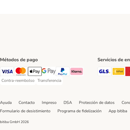
Métodos de pago
Servicios de e
GLS Ship
In
Visa Payment Method
Mastercard Payment Method
Apple Pay Payment Method
Google Pay Payment Method
PayPal Payment Method
Klarna Payment Method
Contra-reembolso
Transferencia
Contra-reembolso Payment Method
Transferencia Payment Method
Ayuda
Contacto
Impreso
DSA
Protección de datos
Cond
Formulario de desistimiento
Programa de fidelización
App bitiba
bitiba GmbH
2026