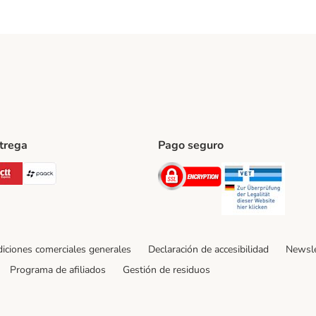
ntrega
Pago seguro
ping Method
Post Shipping Method
CTTExpress Shipping Method
paack Shipping Method
Security
Securit
iciones comerciales generales
Declaración de accesibilidad
Newsle
Programa de afiliados
Gestión de residuos