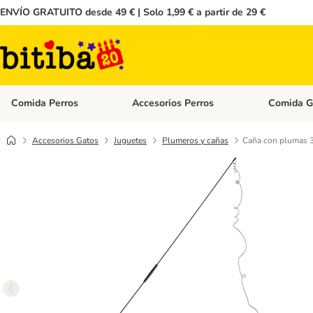
ENVÍO GRATUITO desde 49 € | Solo 1,99 € a partir de 29 €
Comida Perros
Accesorios Perros
Comida G
Menú de categoria abierto: Comida Perros
Menú de cate
Accesorios Gatos
Juguetes
Plumeros y cañas
Caña con plumas 3