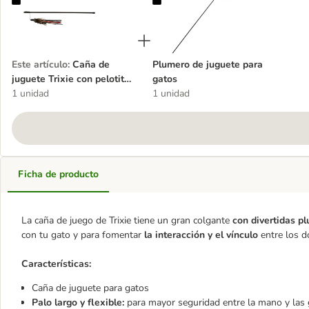
Caña de juguete Trixie con pelotitas de cuero y plumas para gatos
Plumero de juguete para gatos
Este artículo
:
Caña de
Plumero de juguete para
juguete Trixie con pelotitas
gatos
de cuero y plumas para
1 unidad
1 unidad
gatos
Ficha de producto
La caña de juego de Trixie tiene un gran colgante
con divertidas pl
con tu gato y para fomentar
la interacción y el vínculo
entre los 
Características:
Caña de juguete para gatos
Palo largo y flexible:
para mayor seguridad entre la mano y las 