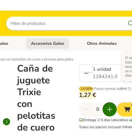
Buscar
atos
Accesorios Gatos
Otros Animales
goria abierto: Accesorios Perros
Menú de categoria abierto: Comida Gatos
Menú de categoria abierto:
El p
ixie con pelotitas de cuero y plumas para gatos
bajo
Caña de
teni
1 unidad
en l
días
1284241.0
juguete
Trixie
-24.85%
Precio normal
1,69 €
1,27 €
con
pelotitas
Entrega: 2-5 días laborables
s
de cuero
Todos los precios incluyen IVA
Ve