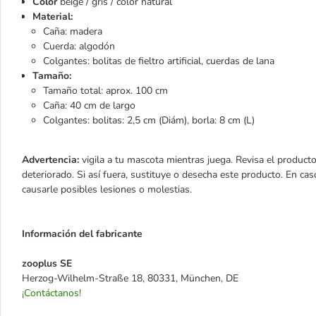
Color
beige / gris / color natural
Material:
Caña: madera
Cuerda: algodón
Colgantes: bolitas de fieltro artificial, cuerdas de lana
Tamaño:
Tamaño total: aprox. 100 cm
Caña: 40 cm de largo
Colgantes: bolitas: 2,5 cm (Diám), borla: 8 cm (L)
Advertencia:
vigila a tu mascota mientras juega. Revisa el product
deteriorado. Si así fuera, sustituye o desecha este producto. En cas
causarle posibles lesiones o molestias.
Información del fabricante
zooplus SE
Herzog-Wilhelm-Straße 18, 80331, München, DE
¡Contáctanos!