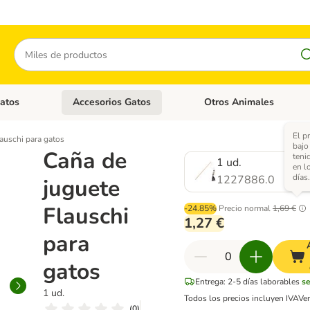
Buscar
atos
Accesorios Gatos
Otros Animales
goria abierto: Accesorios Perros
Menú de categoria abierto: Comida Gatos
Menú de categoria abierto:
El p
auschi para gatos
bajo
Caña de
teni
1 ud.
en l
días.
1227886.0
juguete
Flauschi
-24.85%
Precio normal
1,69 €
1,27 €
para
gatos
Entrega: 2-5 días laborables
se
1 ud.
Todos los precios incluyen IVA
Ve
(
0
)