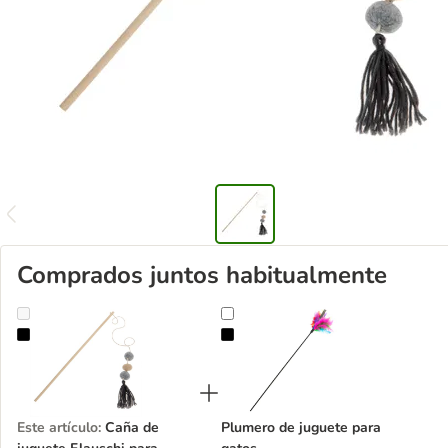
Comprados juntos habitualmente
Caña de juguete Flauschi para gatos
Plumero de juguete para gatos
Este artículo
:
Caña de
Plumero de juguete para