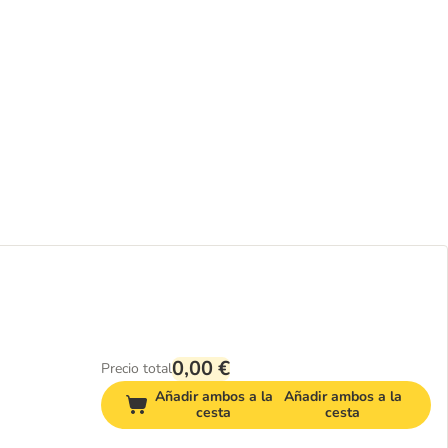
0,00 €
Precio total
Añadir ambos a la
Añadir ambos a la
cesta
cesta