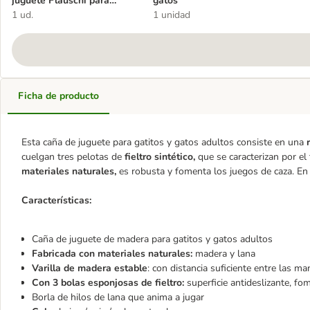
juguete Flauschi para
gatos
gatos
1 ud.
1 unidad
Ficha de producto
Esta caña de juguete para gatitos y gatos adultos consiste en una
r
cuelgan tres pelotas de
fieltro sintético,
que se caracterizan por el
materiales naturales,
es robusta y fomenta los juegos de caza. En 
Características:
Caña de juguete de madera para gatitos y gatos adultos
Fabricada con materiales naturales:
madera y lana
Varilla
de madera estable
: con distancia suficiente entre las ma
Con 3 bolas esponjosas de fieltro:
superficie antideslizante, fo
Borla de hilos de lana que anima a jugar