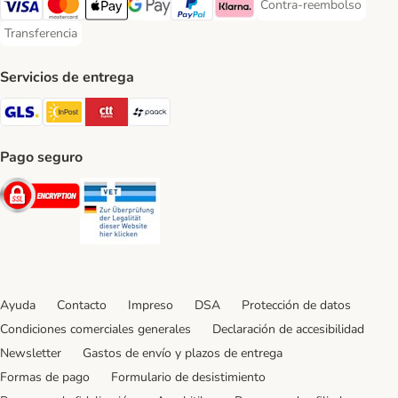
Contra-reembolso
Contra-reembolso Paym
Visa Payment Method
Mastercard Payment Method
Apple Pay Payment Method
Google Pay Payment Method
PayPal Payment Method
Klarna Payment Method
Transferencia
Transferencia Payment Method
Servicios de entrega
GLS Shipping Method
InPost Shipping Method
CTTExpress Shipping Method
paack Shipping Method
Pago seguro
Security
Security
Ayuda
Contacto
Impreso
DSA
Protección de datos
Condiciones comerciales generales
Declaración de accesibilidad
Newsletter
Gastos de envío y plazos de entrega
Formas de pago
Formulario de desistimiento