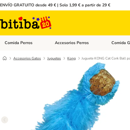
ENVÍO GRATUITO desde 49 € | Solo 1,99 € a partir de 29 €
Comida Perros
Accesorios Perros
Comida G
Menú de categoria abierto: Comida Perros
Menú de cate
Accesorios Gatos
Juguetes
Kong
Juguete KONG Cat Cork Ball pa