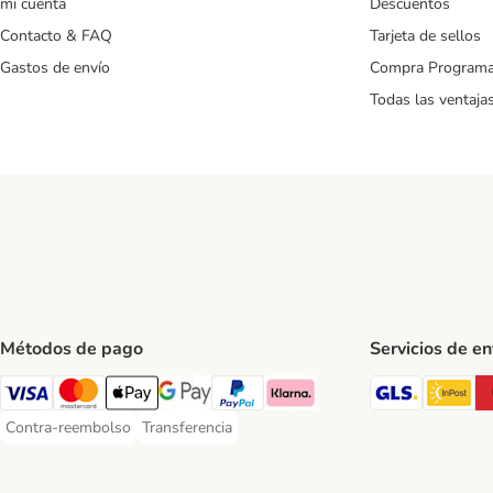
mi cuenta
Descuentos
Contacto & FAQ
Tarjeta de sellos
Gastos de envío
Compra Program
Todas las ventaja
Métodos de pago
Servicios de e
GLS Ship
In
Visa Payment Method
Mastercard Payment Method
Apple Pay Payment Method
Google Pay Payment Method
PayPal Payment Method
Klarna Payment Method
Contra-reembolso
Transferencia
Contra-reembolso Payment Method
Transferencia Payment Method