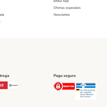
bitiba App
Ofertas especiales
ada
Newsletter
s
ntrega
Pago seguro
ping Method
Post Shipping Method
CTTExpress Shipping Method
paack Shipping Method
Security
Securit