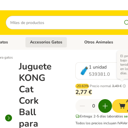
Buscar
atos
Accesorios Gatos
Otros Animales
goria abierto: Accesorios Perros
Menú de categoria abierto: Comida Gatos
Menú de categoria abierto:
El p
ra gatos
bajo
Juguete
tenid
1 unidad
en l
días.
539381.0
KONG
Cat
-20.63%
Precio normal
3,49 €
2,77 €
Cork
A
Ball
Entrega: 2-5 días laborables
se
para
Todos los precios incluyen IVA
Ve