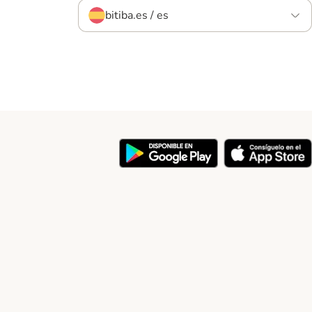
bitiba.es / es
y