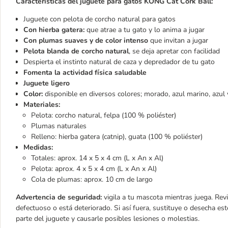
Características del juguete para gatos KONG Cat Cork Ball:
Juguete con pelota de corcho natural para gatos
Con hierba gatera:
que atrae a tu gato y lo anima a jugar
Con plumas suaves y de color intenso
que invitan a jugar
Pelota blanda de corcho natural
, se deja apretar con facilidad
Despierta el instinto natural de caza y depredador de tu gato
Fomenta la actividad física saludable
Juguete ligero
Color:
disponible en diversos colores; morado, azul marino, azul 
Materiales:
Pelota: corcho natural, felpa (100 % poliéster)
Plumas naturales
Relleno: hierba gatera (catnip), guata (100 % poliéster)
Medidas:
Totales: aprox. 14 x 5 x 4 cm (L x An x Al)
Pelota: aprox. 4 x 5 x 4 cm (L x An x Al)
Cola de plumas: aprox. 10 cm de largo
Advertencia de seguridad:
vigila a tu mascota mientras juega. Rev
defectuoso o está deteriorado. Si así fuera, sustituye o desecha es
parte del juguete y causarle posibles lesiones o molestias.