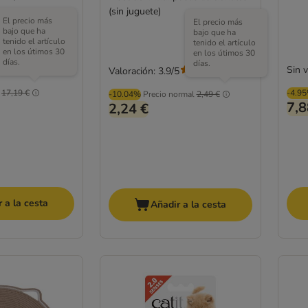
(sin juguete)
El precio más
El precio más
bajo que ha
bajo que ha
tenido el artículo
tenido el artículo
en los útimos 30
en los útimos 30
días.
días.
Sin 
Valoración: 3.9/5
(
126
)
17,19 €
-4.9
-10.04%
Precio normal
2,49 €
7,8
2,24 €
 a la cesta
Añadir a la cesta