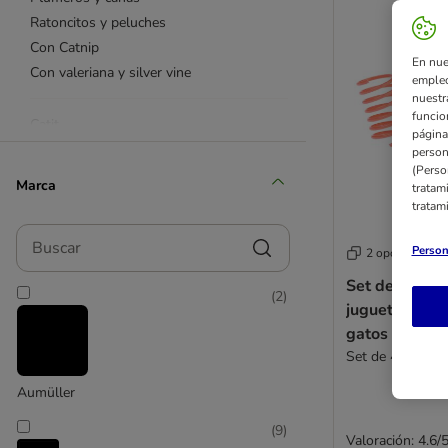
Ratoncitos y peluches
Con Catnip
En nue
Con valeriana y silver vine
empleo
nuestr
funcio
Catit
página
TIAKI
person
(Perso
Trixie
Marca
tratam
Kong
tratam
Buscar
✂ menos de 10 €
Person
2 opciones
Ofertas especiales
Set de espira
(
2
)
juguete inter
gatos
Set de 4 unida
Aumüller
(
9
)
Valoración: 4.6/