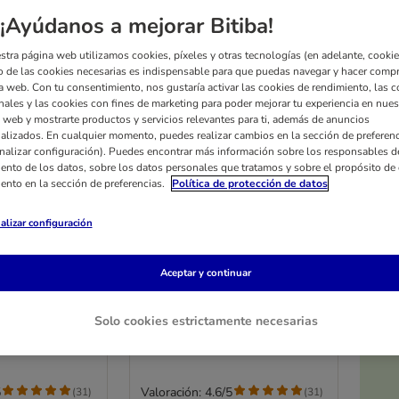
¡Ayúdanos a mejorar Bitiba!
stra página web utilizamos cookies, píxeles y otras tecnologías (en adelante, cookies
 de las cookies necesarias es indispensable para que puedas navegar y hacer comp
a web. Con tu consentimiento, nos gustaría activar las cookies de rendimiento, las c
nales y las cookies con fines de marketing para poder mejorar tu experiencia en nues
 web y mostrarte productos y servicios relevantes para ti, además de anuncios
alizados. En cualquier momento, puedes realizar cambios en la sección de preferenc
nalizar configuración). Puedes encontrar más información sobre los responsables d
iento de los datos, sobre los datos personales que tratamos y sobre el propósito de 
iento en la sección de preferencias.
Política de protección de datos
alizar configuración
2 opciones
les TIAKI
Set de espirales TIAKI
Aceptar y continuar
activo para
juguete interactivo para
gatos
des
Set de 12 unidades
Solo cookies estrictamente necesarias
5
Valoración: 4.6/5
(
31
)
(
31
)