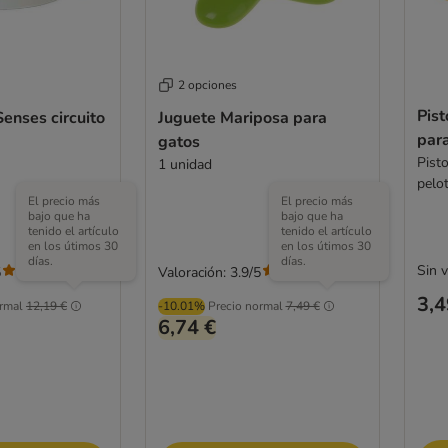
2 opciones
Pist
Senses circuito
Juguete Mariposa para
par
gatos
Pisto
1 unidad
pelo
El precio más
El precio más
bajo que ha
bajo que ha
tenido el artículo
tenido el artículo
en los útimos 30
en los útimos 30
días.
días.
Sin 
5
Valoración: 3.9/5
(
402
)
(
126
)
3,4
rmal
12,19 €
-10.01%
Precio normal
7,49 €
6,74 €