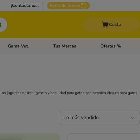
¡Contáctanos!
Pedir de nuevo
Cesta
Gama Vet.
Tus Marcas
Ofertas %
 Accesorios Gatos
Menú de categoria abierto: Otros Animales
Menú de categoria abierto: Gama Vet.
Menú de categoria abie
, los juguetes de inteligencia y habilidad para gatos son también ideales para gatos
Lo más vendido