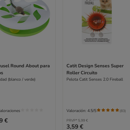
rusel Round About para
Catit Design Senses Super
os
Roller Circuito
dad (blanco / verde)
Pelota Catit Senses 2.0 Fireball
valoraciones
Valoración: 4.5/5
(
83
)
9 €
PRVP*
5,99 €
3,59 €