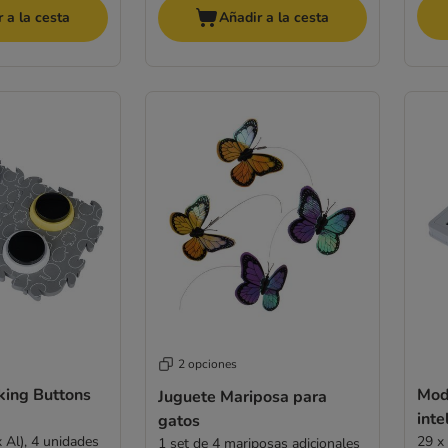
 a la cesta
Añadir a la cesta
2 opciones
king Buttons
Mod
Juguete Mariposa para
inte
gatos
 Al), 4 unidades
29 x
1 set de 4 mariposas adicionales