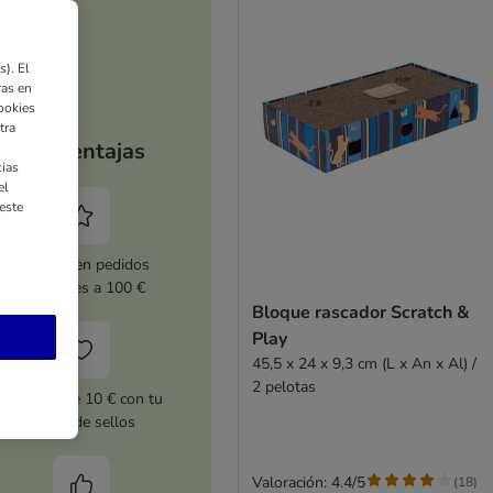
). El
ras en
ookies
tra
Tus ventajas
ias
el
este
5 % dto. en pedidos
superiores a 100 €
Bloque rascador Scratch &
Play
45,5 x 24 x 9,3 cm (L x An x Al) /
2 pelotas
Cupones de 10 € con tu
tarjeta de sellos
Valoración: 4.4/5
(
18
)