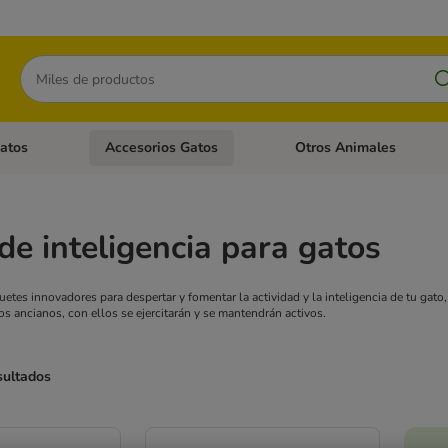
Buscar
atos
Accesorios Gatos
Otros Animales
goria abierto: Accesorios Perros
Menú de categoria abierto: Comida Gatos
Menú de categoria abierto:
de inteligencia para gatos
uetes innovadores para despertar y fomentar la actividad y la inteligencia de tu gato
os ancianos, con ellos se ejercitarán y se mantendrán activos.
sultados