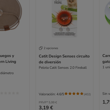
2 opciones
juegos y
Car
Catit Design Senses circuito
rn Living
gat
de diversión
1 uni
Pelota Catit Senses 2.0 Fireball
 diámetro
Sin 
Valoración: 4.6/5
(
402
)
1,7
PRVP*
5,99 €
3,19 €