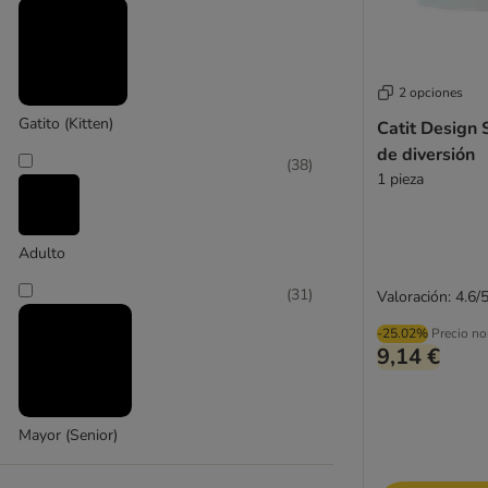
ferplast
2 opciones
(
1
)
Gatito (Kitten)
Catit Design 
de diversión
(
38
)
1 pieza
Karlie
Adulto
(
31
)
Valoración: 4.6/
-25.02%
Precio no
9,14 €
Mayor (Senior)