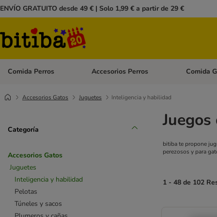
ENVÍO GRATUITO desde 49 € | Solo 1,99 € a partir de 29 €
Comida Perros
Accesorios Perros
Comida G
Menú de categoria abierto: Comida Perros
Menú de cate
Accesorios Gatos
Juguetes
Inteligencia y habilidad
Juegos 
Categoría
bitiba te propone jug
perezosos y para gat
Accesorios Gatos
Juguetes
Inteligencia y habilidad
1 - 48 de 102 Re
Pelotas
Túneles y sacos
Plumeros y cañas