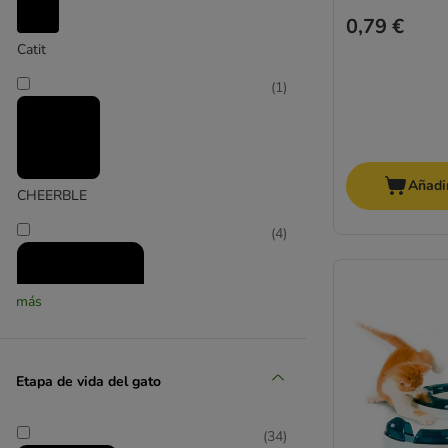
0,79 €
Catit
(
1
)
Añadir
CHEERBLE
(
4
)
más
Etapa de vida del gato
Designed by Lotte
(
1
)
(
34
)