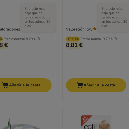
El precio más
El precio más
bajo que ha
bajo que ha
tenido el artículo
tenido el artículo
en los útimos 30
en los útimos 30
días.
días.
valoraciones
Valoración: 5/5
(
1
)
5%
Precio normal
8,29 €
-10.01%
Precio normal
9,79 €
8 €
8,81 €
Añadir a la cesta
Añadir a la cesta