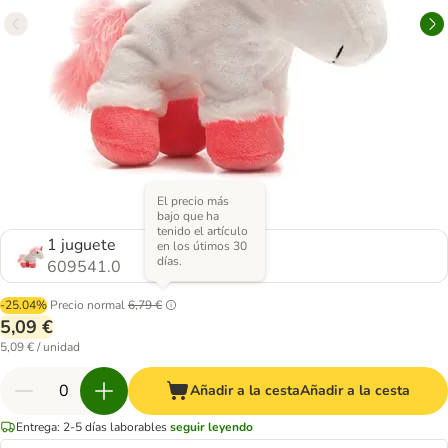
El precio más
bajo que ha
tenido el artículo
1 juguete
en los útimos 30
días.
609541.0
-25.04%
Precio normal
6,79 €
5,09 €
5,09 € / unidad
Añadir a la cesta
Añadir a la cesta
Entrega: 2-5 días laborables
seguir leyendo