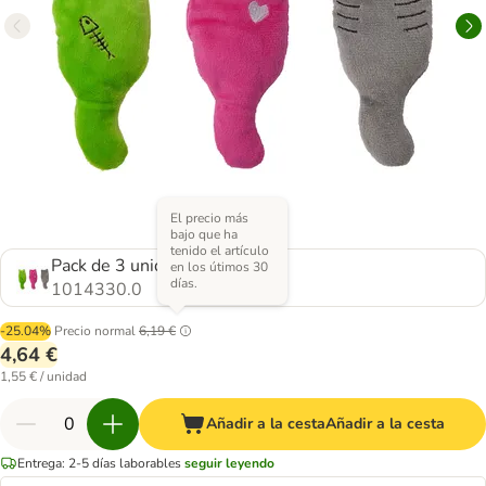
El precio más
bajo que ha
tenido el artículo
Pack de 3 unidades
en los útimos 30
días.
1014330.0
-25.04%
Precio normal
6,19 €
4,64 €
1,55 € / unidad
Añadir a la cesta
Añadir a la cesta
Entrega: 2-5 días laborables
seguir leyendo