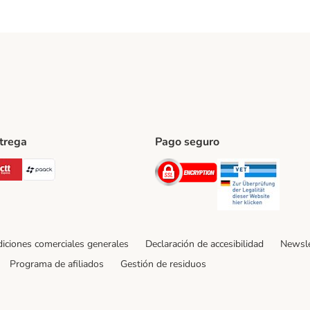
ntrega
Pago seguro
ping Method
Post Shipping Method
CTTExpress Shipping Method
paack Shipping Method
Security
Securit
iciones comerciales generales
Declaración de accesibilidad
Newsle
Programa de afiliados
Gestión de residuos