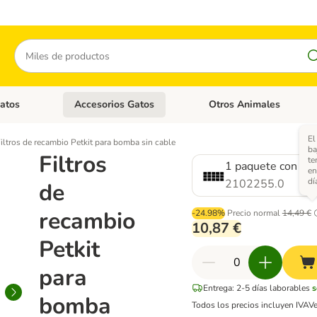
Buscar
atos
Accesorios Gatos
Otros Animales
goria abierto: Accesorios Perros
Menú de categoria abierto: Comida Gatos
Menú de categoria abierto:
El
iltros de recambio Petkit para bomba sin cable
ba
Filtros
te
1 paquete con 15 f
en
dí
2102255.0
de
recambio
-24.98%
Precio normal
14,49 €
10,87 €
Petkit
para
Entrega: 2-5 días laborables
s
bomba
Todos los precios incluyen IVA
V