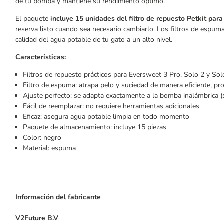
de tu bomba y mantiene su rendimiento óptimo.
El paquete
incluye 15 unidades del filtro de repuesto Petkit pa
reserva listo cuando sea necesario cambiarlo. Los filtros de espu
calidad del agua potable de tu gato a un alto nivel.
Características:
Filtros de repuesto prácticos para Eversweet 3 Pro, Solo 2 y So
Filtro de espuma: atrapa pelo y suciedad de manera eficiente, pro
Ajuste perfecto: se adapta exactamente a la bomba inalámbrica 
Fácil de reemplazar: no requiere herramientas adicionales
Eficaz: asegura agua potable limpia en todo momento
Paquete de almacenamiento: incluye 15 piezas
Color: negro
Material: espuma
Información del fabricante
V2Future B.V