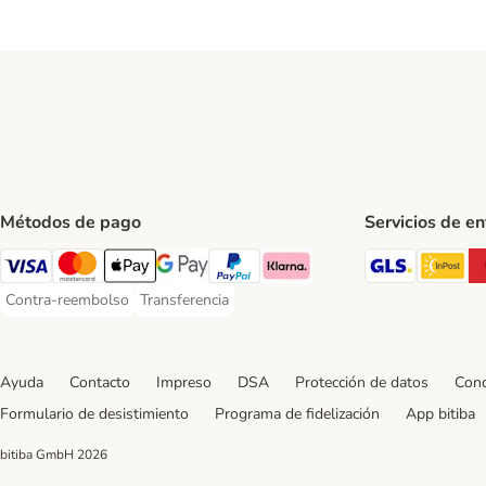
Métodos de pago
Servicios de e
GLS Ship
In
Visa Payment Method
Mastercard Payment Method
Apple Pay Payment Method
Google Pay Payment Method
PayPal Payment Method
Klarna Payment Method
Contra-reembolso
Transferencia
Contra-reembolso Payment Method
Transferencia Payment Method
Ayuda
Contacto
Impreso
DSA
Protección de datos
Cond
Formulario de desistimiento
Programa de fidelización
App bitiba
bitiba GmbH
2026