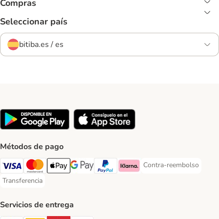
Compras
Seleccionar país
bitiba.es / es
Métodos de pago
Contra-reembolso
Contra-reembolso Paym
Visa Payment Method
Mastercard Payment Method
Apple Pay Payment Method
Google Pay Payment Method
PayPal Payment Method
Klarna Payment Method
Transferencia
Transferencia Payment Method
Servicios de entrega