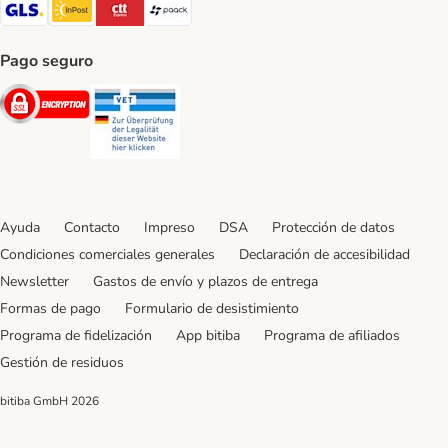
GLS Shipping Method
InPost Shipping Method
CTTExpress Shipping Method
paack Shipping Method
Pago seguro
Security
Security
Ayuda
Contacto
Impreso
DSA
Protección de datos
Condiciones comerciales generales
Declaración de accesibilidad
Newsletter
Gastos de envío y plazos de entrega
Formas de pago
Formulario de desistimiento
Programa de fidelización
App bitiba
Programa de afiliados
Gestión de residuos
bitiba GmbH
2026