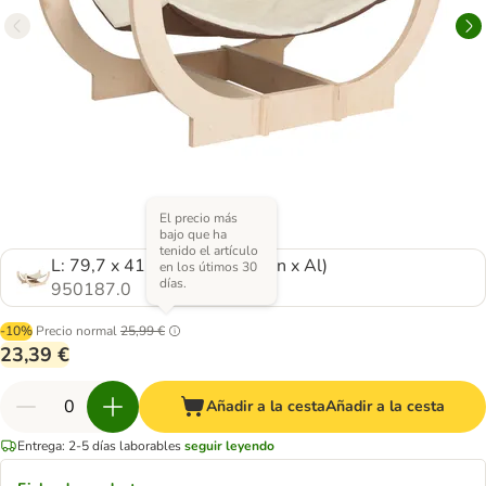
El precio más
bajo que ha
tenido el artículo
L: 79,7 x 41 x 34,2 cm (L x An x Al)
en los útimos 30
días.
950187.0
-10%
Precio normal
25,99 €
23,39 €
Añadir a la cesta
Añadir a la cesta
Entrega: 2-5 días laborables
seguir leyendo