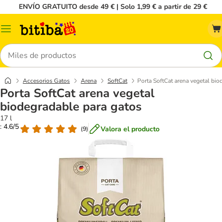
ENVÍO GRATUITO desde 49 € | Solo 1,99 € a partir de 29 €
Menú
Buscar
Accesorios Gatos
Arena
SoftCat
Porta SoftCat arena vegetal bio
Porta SoftCat arena vegetal
biodegradable para gatos
17 l
: 4.6/5
Valora el producto
(
9
)