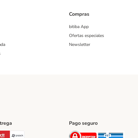
Compras
bitiba App
Ofertas especiales
ada
Newsletter
s
ntrega
Pago seguro
ping Method
Post Shipping Method
CTTExpress Shipping Method
paack Shipping Method
Security
Securit