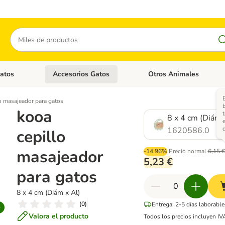
Buscar
atos
Accesorios Gatos
Otros Animales
goria abierto: Accesorios Perros
Menú de categoria abierto: Comida Gatos
Menú de categoria abierto:
o masajeador para gatos
kooa
t
8 x 4 cm (Diám 
d
1620586.0
cepillo
masajeador
-14.96%
Precio normal
6,15 €
5,23 €
para gatos
8 x 4 cm (Diám x Al)
(
0
)
Entrega: 2-5 días laborable
Valora el producto
Todos los precios incluyen IV