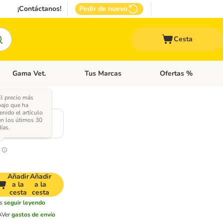
¡Contáctanos!
Pedir de nuevo
Cesta
Gama Vet.
Tus Marcas
Ofertas %
 Accesorios Gatos
Menú de categoria abierto: Otros Animales
Menú de categoria abierto: Gama Vet.
Menú de categoria abie
El precio más
bajo que ha
enido el artículo
x Al)
en los útimos 30
ías.
Añadir
Añadir
a la
a la
cesta
cesta
s
seguir leyendo
A
Ver
gastos de envío