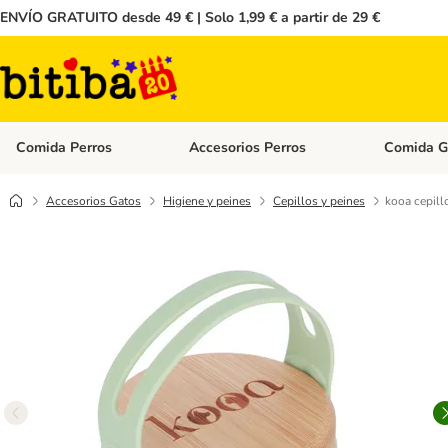
ENVÍO GRATUITO desde 49 € | Solo 1,99 € a partir de 29 €
Comida Perros
Accesorios Perros
Comida G
Menú de categoria abierto: Comida Perros
Menú de cate
Accesorios Gatos
Higiene y peines
Cepillos y peines
kooa cepill