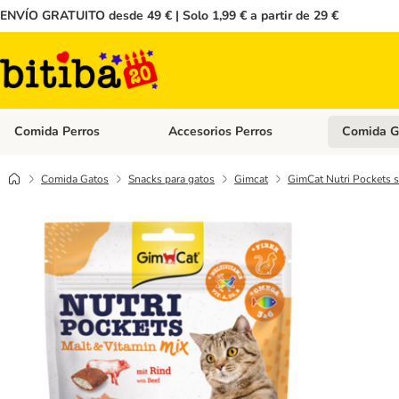
ENVÍO GRATUITO desde 49 € | Solo 1,99 € a partir de 29 €
Comida Perros
Accesorios Perros
Comida G
Menú de categoria abierto: Comida Perros
Menú de cate
Comida Gatos
Snacks para gatos
Gimcat
GimCat Nutri Pockets s