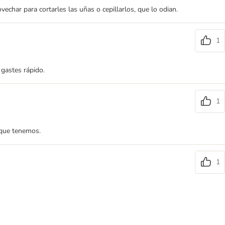
char para cortarles las uñas o cepillarlos, que lo odian.
1
 gastes rápido.
1
 que tenemos.
1