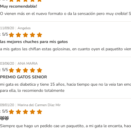
Muy recomendable!
O vienen más en el nuevo formato o da la sensación pero muy creíble! S
|
11/09/20
Angeles
: 5/5
las mejores chuches para mis gatos
a mis gatos les chiflan estas golosinas, en cuanto oyen el paquetito v
|
03/06/20
ANA MARIA
: 5/5
PREMIO GATOS SENIOR
mi gata es diabetica y tiene 15 años, hacia tiempo que no la veia tan em
para ella, lo recomiendo totalmente
|
09/01/20
Marina del Carmen Díaz Mir
: 5/5
😻😻
Siempre que hago un pedido cae un paquetito, a mi gata le encanta, ha