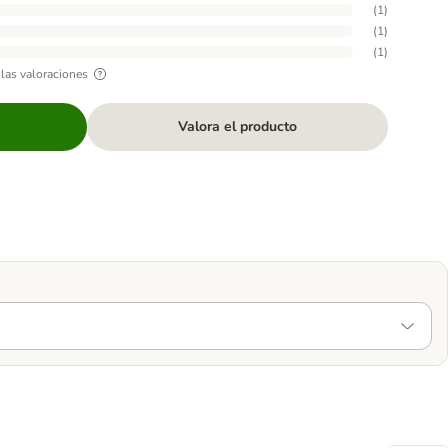
(
1
)
(
1
)
(
1
)
las valoraciones
Valora el producto