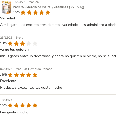
|
15/04/26
Mónica
Pack % - Mezcla de malta y vitaminas (3 x 150 g)
: 5/5
Variedad
A mis gatos les encanta, tres distintas variedades, les administro a dia
|
23/12/25
Elena
: 3/5
ya no los quieren
mis 3 gatos antes lo devoraban y ahora no quieren ni olerlo, no se si h
|
06/06/25
Mari Paz Bernaldo Raboso
: 5/5
Excelente
Productos excelentes les gusta mucho
18/06/24
: 5/5
Les gusta mucho