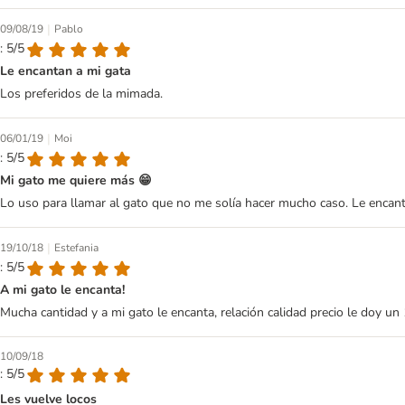
|
09/08/19
Pablo
: 5/5
Le encantan a mi gata
Los preferidos de la mimada.
|
06/01/19
Moi
: 5/5
Mi gato me quiere más 😁
Lo uso para llamar al gato que no me solía hacer mucho caso. Le encanta
|
19/10/18
Estefania
: 5/5
A mi gato le encanta!
Mucha cantidad y a mi gato le encanta, relación calidad precio le doy un
10/09/18
: 5/5
Les vuelve locos