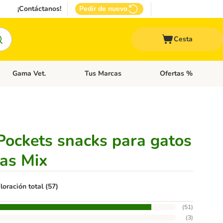
¡Contáctanos!
Pedir de nuevo
Cesta
Gama Vet.
Tus Marcas
Ofertas %
 Accesorios Gatos
Menú de categoria abierto: Otros Animales
Menú de categoria abierto: Gama Vet.
Menú de categoria abie
Pockets snacks para gatos
as Mix
loración total (57)
(
51
)
(
3
)