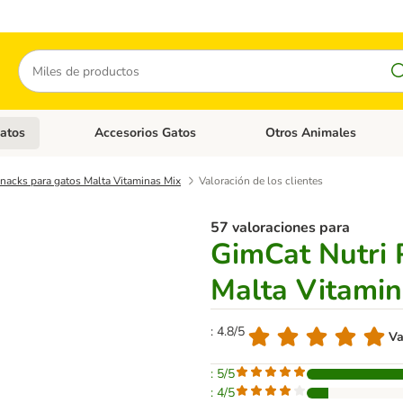
Buscar
atos
Accesorios Gatos
Otros Animales
goria abierto: Accesorios Perros
Menú de categoria abierto: Comida Gatos
Menú de categoria abierto:
nacks para gatos Malta Vitaminas Mix
Valoración de los clientes
57 valoraciones para
GimCat Nutri 
Malta Vitamin
: 4.8/5
Va
: 5/5
: 4/5