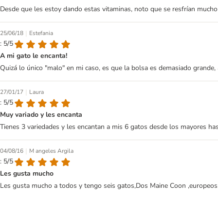
Desde que les estoy dando estas vitaminas, noto que se resfrían mucho 
|
25/06/18
Estefania
: 5/5
A mi gato le encanta!
Quizá lo único "malo" en mi caso, es que la bolsa es demasiado grande, 
|
27/01/17
Laura
: 5/5
Muy variado y les encanta
Tienes 3 variedades y les encantan a mis 6 gatos desde los mayores h
|
04/08/16
M angeles Argila
: 5/5
Les gusta mucho
Les gusta mucho a todos y tengo seis gatos,Dos Maine Coon ,europeos