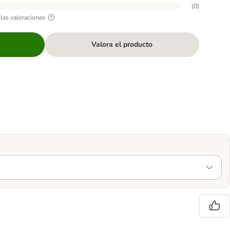
(
0
)
las valoraciones
Valora el producto