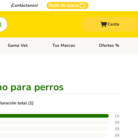
¡Contáctanos!
Pedir de nuevo
Cesta
Gama Vet.
Tus Marcas
Ofertas %
 Accesorios Gatos
Menú de categoria abierto: Otros Animales
Menú de categoria abierto: Gama Vet.
Menú de categoria abie
ho para perros
loración total (1)
(
1
)
(
0
)
(
0
)
(
0
)