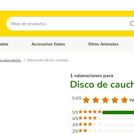
Buscar
atos
Accesorios Gatos
Otros Animales
goria abierto: Accesorios Perros
Menú de categoria abierto: Comida Gatos
Menú de categoria abierto:
o para perros
Valoración de los clientes
1 valoraciones para
Disco de cauc
: 5.0/5
Va
: 5/5
: 4/5
: 3/5
: 2/5