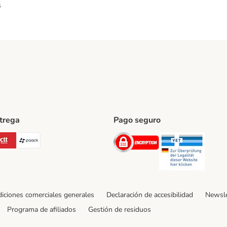
s
ntrega
Pago seguro
ping Method
Post Shipping Method
CTTExpress Shipping Method
paack Shipping Method
Security
Securit
iciones comerciales generales
Declaración de accesibilidad
Newsle
Programa de afiliados
Gestión de residuos