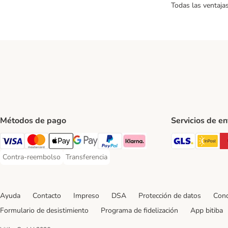
Todas las ventaja
Métodos de pago
Servicios de e
GLS Ship
In
Visa Payment Method
Mastercard Payment Method
Apple Pay Payment Method
Google Pay Payment Method
PayPal Payment Method
Klarna Payment Method
Contra-reembolso
Transferencia
Contra-reembolso Payment Method
Transferencia Payment Method
Ayuda
Contacto
Impreso
DSA
Protección de datos
Cond
Formulario de desistimiento
Programa de fidelización
App bitiba