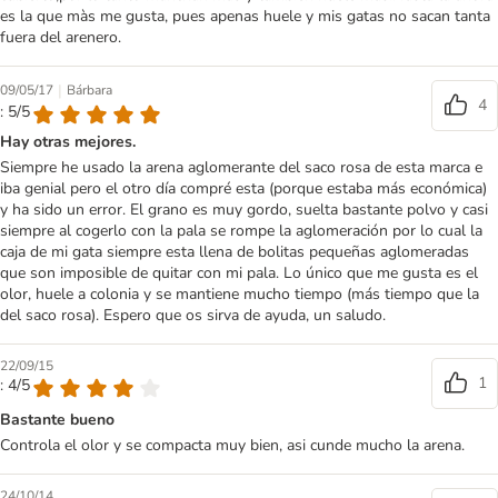
es la que màs me gusta, pues apenas huele y mis gatas no sacan tanta
fuera del arenero.
|
09/05/17
Bárbara
4
: 5/5
Hay otras mejores.
Siempre he usado la arena aglomerante del saco rosa de esta marca e
iba genial pero el otro día compré esta (porque estaba más económica)
y ha sido un error. El grano es muy gordo, suelta bastante polvo y casi
siempre al cogerlo con la pala se rompe la aglomeración por lo cual la
caja de mi gata siempre esta llena de bolitas pequeñas aglomeradas
que son imposible de quitar con mi pala. Lo único que me gusta es el
olor, huele a colonia y se mantiene mucho tiempo (más tiempo que la
del saco rosa). Espero que os sirva de ayuda, un saludo.
22/09/15
1
: 4/5
Bastante bueno
Controla el olor y se compacta muy bien, asi cunde mucho la arena.
24/10/14