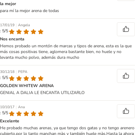
la mejor
para mí la mejor arena de todas
|
17/01/19
Angela
: 5/5
Nos encanta
Hemos probado un montón de marcas y tipos de arena, esta es la que
más cosas positivas tiene, aglomera bastante bien, no huele y no
levanta mucho polvo, además dura mucho
|
30/12/18
PEPA
: 5/5
GOLDEN WHITEW ARENA
GENIAL A DALIA LE ENCANTA UTILIZARLO
|
10/10/17
Ana
: 5/5
Excelente
He probado muchas arenas, ya que tengo dos gatas y no tengo arenero
cubierto,por lo tanto manchan màs y también huele màs.Hasta la ahora