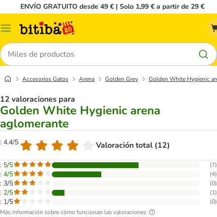
ENVÍO GRATUITO desde 49 € | Solo 1,99 € a partir de 29 €
Menú
Buscar
Accesorios Gatos
Arena
Golden Grey
Golden White Hygienic ar
12 valoraciones para
Golden White Hygienic arena
aglomerante
: 4.4/5
Valoración total (12)
: 5/5
(
7
)
: 4/5
(
4
)
: 3/5
(
0
)
: 2/5
(
1
)
: 1/5
(
0
)
Más información sobre cómo funcionan las valoraciones