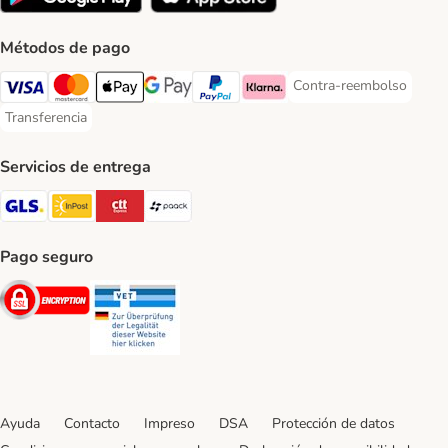
Métodos de pago
Contra-reembolso
Contra-reembolso Paym
Visa Payment Method
Mastercard Payment Method
Apple Pay Payment Method
Google Pay Payment Method
PayPal Payment Method
Klarna Payment Method
Transferencia
Transferencia Payment Method
Servicios de entrega
GLS Shipping Method
InPost Shipping Method
CTTExpress Shipping Method
paack Shipping Method
Pago seguro
Security
Security
Ayuda
Contacto
Impreso
DSA
Protección de datos