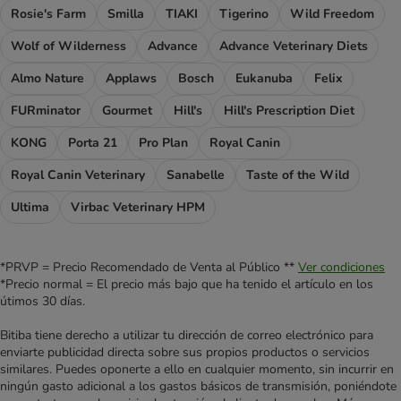
Rosie's Farm
Smilla
TIAKI
Tigerino
Wild Freedom
Wolf of Wilderness
Advance
Advance Veterinary Diets
Almo Nature
Applaws
Bosch
Eukanuba
Felix
FURminator
Gourmet
Hill's
Hill's Prescription Diet
KONG
Porta 21
Pro Plan
Royal Canin
Royal Canin Veterinary
Sanabelle
Taste of the Wild
Ultima
Virbac Veterinary HPM
*PRVP = Precio Recomendado de Venta al Público **
Ver condiciones
*Precio normal = El precio más bajo que ha tenido el artículo en los
útimos 30 días.
Bitiba tiene derecho a utilizar tu dirección de correo electrónico para
enviarte publicidad directa sobre sus propios productos o servicios
similares. Puedes oponerte a ello en cualquier momento, sin incurrir en
ningún gasto adicional a los gastos básicos de transmisión, poniéndote