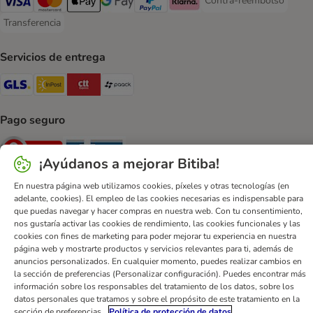
Contra-reembolso
Contra-reembolso Paym
Visa Payment Method
Mastercard Payment Method
Apple Pay Payment Method
Google Pay Payment Method
PayPal Payment Method
Klarna Payment Method
Transferencia
Transferencia Payment Method
Servicios de entrega
GLS Shipping Method
InPost Shipping Method
CTTExpress Shipping Method
paack Shipping Method
Pago seguro
Security
Security
¡Ayúdanos a mejorar Bitiba!
En nuestra página web utilizamos cookies, píxeles y otras tecnologías (en
adelante, cookies). El empleo de las cookies necesarias es indispensable para
que puedas navegar y hacer compras en nuestra web. Con tu consentimiento,
nos gustaría activar las cookies de rendimiento, las cookies funcionales y las
Ayuda
Contacto
Impreso
DSA
Protección de datos
cookies con fines de marketing para poder mejorar tu experiencia en nuestra
página web y mostrarte productos y servicios relevantes para ti, además de
Condiciones comerciales generales
Declaración de accesibilidad
anuncios personalizados. En cualquier momento, puedes realizar cambios en
Newsletter
Gastos de envío y plazos de entrega
la sección de preferencias (Personalizar configuración). Puedes encontrar más
información sobre los responsables del tratamiento de los datos, sobre los
Formas de pago
Formulario de desistimiento
datos personales que tratamos y sobre el propósito de este tratamiento en la
Programa de fidelización
App bitiba
Programa de afiliados
sección de preferencias.
Política de protección de datos