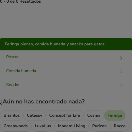
0 - 0 de 0 Resultados
Feringa pienso, comida húmeda y snacks para gatos
Pienso
Comida húmeda
Snacks
¿Aún no has encontrado nada?
Briantos
Catessy
Concept for Life
Cosma
Feringa
Greenwoods
Lukullus
Modern Living
Purizon
Rocco