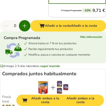
9,71 €
-10%
Añadir a la cesta
Añadir a la cesta
Más información
Compra Programada
Ahorra hasta un 7 % en tus productos
Recibe regularmente tus productos
Modifica, pausa o cancela en cualquier momento
Entrega: 2-5 días laborables
seguir leyendo
Comprados juntos habitualmente
Precio
Añadir ambos a la
Añadir ambos a la
total
cesta
cesta