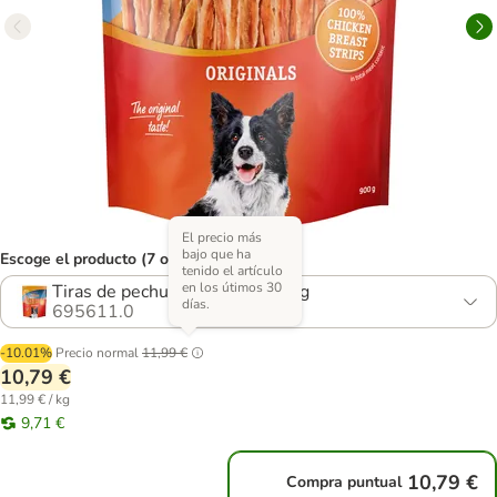
El precio más
bajo que ha
Escoge el producto (7 opciones)
tenido el artículo
en los útimos 30
Tiras de pechuga de pollo 900 g
días.
695611.0
-10.01%
Precio normal
11,99 €
10,79 €
11,99 € / kg
9,71 €
10,79 €
Compra puntual