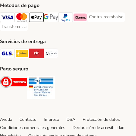
Métodos de pago
Contra-reembolso
Contra-reembolso Paym
Visa Payment Method
Mastercard Payment Method
Apple Pay Payment Method
Google Pay Payment Method
PayPal Payment Method
Klarna Payment Method
Transferencia
Transferencia Payment Method
Servicios de entrega
GLS Shipping Method
InPost Shipping Method
CTTExpress Shipping Method
paack Shipping Method
Pago seguro
Security
Security
Ayuda
Contacto
Impreso
DSA
Protección de datos
Condiciones comerciales generales
Declaración de accesibilidad
Newsletter
Gastos de envío y plazos de entrega