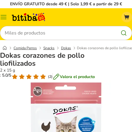
ENVÍO GRATUITO desde 49 € | Solo 1,99 € a partir de 29 €
Menú
Buscar
Comida Perros
Snacks
Dokas
Dokas corazones de pollo liofiliza
Dokas corazones de pollo
liofilizados
2 x 15 g
: 5.0/5
Valora el producto
(
2
)