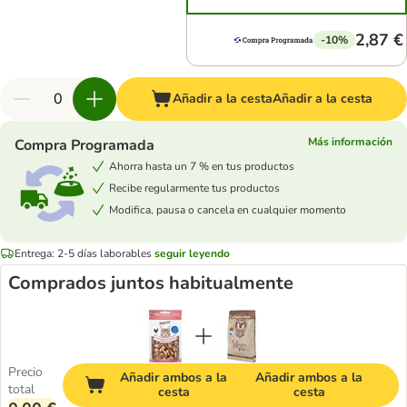
2,87 €
-10%
Añadir a la cesta
Añadir a la cesta
Más información
Compra Programada
Ahorra hasta un 7 % en tus productos
Recibe regularmente tus productos
Modifica, pausa o cancela en cualquier momento
Entrega: 2-5 días laborables
seguir leyendo
Comprados juntos habitualmente
Precio
Añadir ambos a la
Añadir ambos a la
total
cesta
cesta