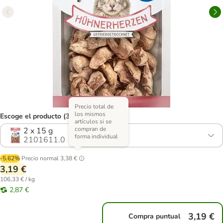
Precio total de
los mismos
Escoge el producto (3 opciones)
artículos si se
compran de
2 x 15 g
forma individual
2101611.0
-5.62%
Precio normal
3,38 €
3,19 €
106,33 € / kg
2,87 €
3,19 €
Compra puntual