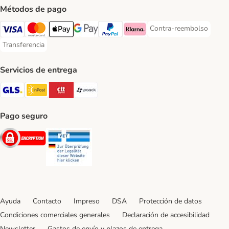
Métodos de pago
Contra-reembolso
Contra-reembolso Paym
Visa Payment Method
Mastercard Payment Method
Apple Pay Payment Method
Google Pay Payment Method
PayPal Payment Method
Klarna Payment Method
Transferencia
Transferencia Payment Method
Servicios de entrega
GLS Shipping Method
InPost Shipping Method
CTTExpress Shipping Method
paack Shipping Method
Pago seguro
Security
Security
Ayuda
Contacto
Impreso
DSA
Protección de datos
Condiciones comerciales generales
Declaración de accesibilidad
Newsletter
Gastos de envío y plazos de entrega