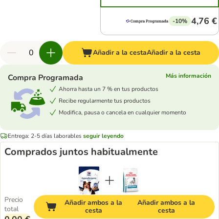
4,76 €
-10%
Añadir a la cesta
Añadir a la cesta
Más información
Compra Programada
Ahorra hasta un 7 % en tus productos
Recibe regularmente tus productos
Modifica, pausa o cancela en cualquier momento
Entrega: 2-5 días laborables
seguir leyendo
Comprados juntos habitualmente
Precio
Añadir ambos a la
Añadir ambos a la
total
cesta
cesta