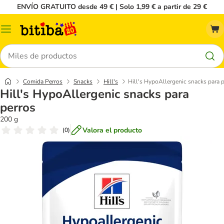
ENVÍO GRATUITO desde 49 € | Solo 1,99 € a partir de 29 €
Menú
Buscar
Comida Perros
Snacks
Hill's
Hill's HypoAllergenic snacks para 
Hill's HypoAllergenic snacks para
perros
200 g
Valora el producto
(
0
)