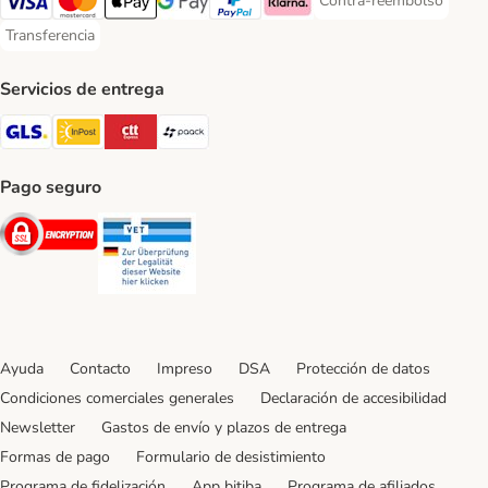
Contra-reembolso
Contra-reembolso Paym
Visa Payment Method
Mastercard Payment Method
Apple Pay Payment Method
Google Pay Payment Method
PayPal Payment Method
Klarna Payment Method
Transferencia
Transferencia Payment Method
Servicios de entrega
GLS Shipping Method
InPost Shipping Method
CTTExpress Shipping Method
paack Shipping Method
Pago seguro
Security
Security
Ayuda
Contacto
Impreso
DSA
Protección de datos
Condiciones comerciales generales
Declaración de accesibilidad
Newsletter
Gastos de envío y plazos de entrega
Formas de pago
Formulario de desistimiento
Programa de fidelización
App bitiba
Programa de afiliados